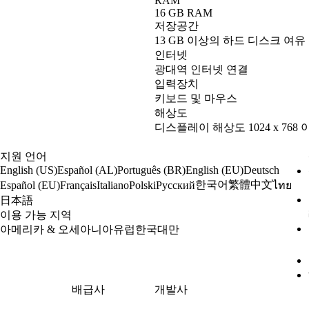
RAM
16 GB RAM
저장공간
13 GB 이상의 하드 디스크 여유
인터넷
광대역 인터넷 연결
입력장치
키보드 및 마우스
해상도
디스플레이 해상도 1024 x 768 
지원 언어
English (US)
Español (AL)
Português (BR)
English (EU)
Deutsch
한국어
繁體中文
Español (EU)
Français
Italiano
Polski
Русский
ไทย
日本語
이용 가능 지역
아메리카 & 오세아니아
유럽
한국
대만
배급사
개발사