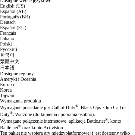
Dostępne wersje językowe
English (US)
Español (AL)
Português (BR)
Deutsch
Español (EU)
Français
Italiano
Polski
Русский
한국어
繁體中文
日本語
Dostępne regiony
Ameryki i Oceania
Europa
Korea
Tajwan
Wymagania produktu
®
Wymagane posiadanie gry Call of Duty
: Black Ops 7 lub Call of
®
Duty
: Warzone (do kupienia / pobrania osobno).
®
Wymagane połączenie internetowe, aplikacja Battle.net
, konto
®
Battle.net
oraz konto Activision.
Ten pakiet nie wspiera gry międzyplatformowej i jest dostępny tylko