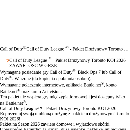
®
™
Call of Duty
Call of Duty League
- Pakiet Drużynowy Toronto KOI 2026
™
Call of Duty League
- Pakiet Drużynowy Toronto KOI 2026
ZAWARTOŚĆ W GRZE
Cena
Available actions
®
Wymagane posiadanie gry Call of Duty
: Black Ops 7 lub Call of
®
Duty
: Warzone (do kupienia / pobrania osobno).
®
Wymagane połączenie internetowe, aplikacja Battle.net
, konto
®
Battle.net
oraz konto Activision.
Ten pakiet nie wspiera gry międzyplatformowej i jest dostępny tylko
®
na Battle.net
.
Call of Duty League™ - Pakiet Drużynowy Toronto KOI 2026
Reprezentuj swoją ulubioną drużynę z pakietem drużynowym Toronto
KOI 2026!
Pakiet na Sezon 2026 zawiera domowe i wyjazdowe skórki
Operatorów, kamuflaż, talizman, dużą nalepkę, naklejkę, animowaną