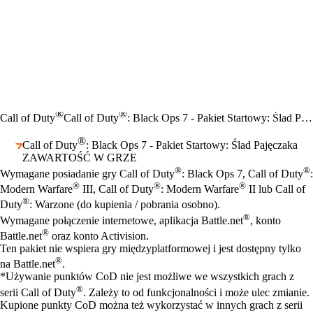
®
®
Call of Duty
Call of Duty
: Black Ops 7 - Pakiet Startowy: Ślad Pajęczaka
®
Call of Duty
: Black Ops 7 - Pakiet Startowy: Ślad Pajęczaka
ZAWARTOŚĆ W GRZE
Cena
Available actions
®
®
Wymagane posiadanie gry Call of Duty
: Black Ops 7, Call of Duty
:
®
®
®
Modern Warfare
III, Call of Duty
: Modern Warfare
II lub Call of
®
Duty
: Warzone (do kupienia / pobrania osobno).
®
Wymagane połączenie internetowe, aplikacja Battle.net
, konto
®
Battle.net
oraz konto Activision.
Ten pakiet nie wspiera gry międzyplatformowej i jest dostępny tylko
®
na Battle.net
.
*Używanie punktów CoD nie jest możliwe we wszystkich grach z
®
serii Call of Duty
. Zależy to od funkcjonalności i może ulec zmianie.
Kupione punkty CoD można też wykorzystać w innych grach z serii