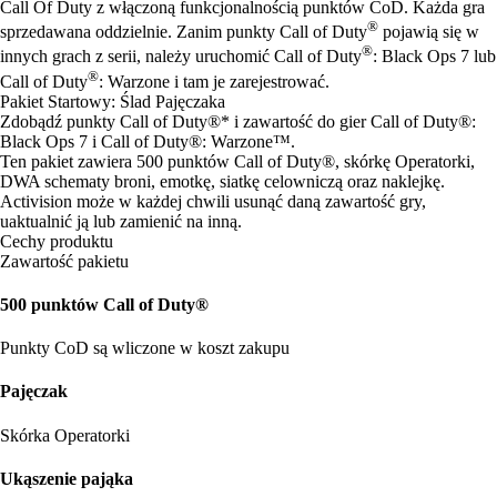
Call Of Duty z włączoną funkcjonalnością punktów CoD. Każda gra
®
sprzedawana oddzielnie. Zanim punkty Call of Duty
pojawią się w
®
innych grach z serii, należy uruchomić Call of Duty
: Black Ops 7 lub
®
Call of Duty
: Warzone i tam je zarejestrować.
Pakiet Startowy: Ślad Pajęczaka
Zdobądź punkty Call of Duty®* i zawartość do gier Call of Duty®:
Black Ops 7 i Call of Duty®: Warzone™.
Ten pakiet zawiera 500 punktów Call of Duty®, skórkę Operatorki,
DWA schematy broni, emotkę, siatkę celowniczą oraz naklejkę.
Activision może w każdej chwili usunąć daną zawartość gry,
uaktualnić ją lub zamienić na inną.
Cechy produktu
Zawartość pakietu
500 punktów Call of Duty®
Punkty CoD są wliczone w koszt zakupu
Pajęczak
Skórka Operatorki
Ukąszenie pająka