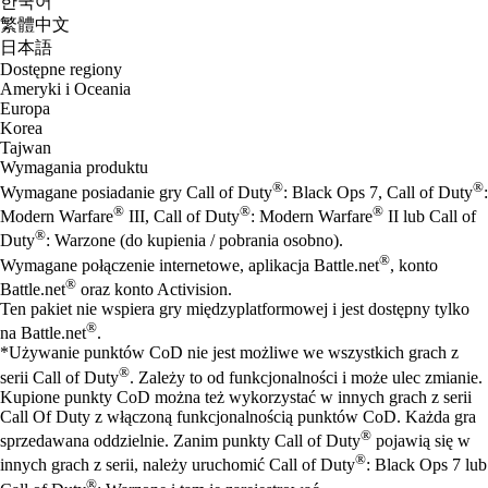
한국어
繁體中文
日本語
Dostępne regiony
Ameryki i Oceania
Europa
Korea
Tajwan
Wymagania produktu
®
®
Wymagane posiadanie gry Call of Duty
: Black Ops 7, Call of Duty
:
®
®
®
Modern Warfare
III, Call of Duty
: Modern Warfare
II lub Call of
®
Duty
: Warzone (do kupienia / pobrania osobno).
®
Wymagane połączenie internetowe, aplikacja Battle.net
, konto
®
Battle.net
oraz konto Activision.
Ten pakiet nie wspiera gry międzyplatformowej i jest dostępny tylko
®
na Battle.net
.
*Używanie punktów CoD nie jest możliwe we wszystkich grach z
®
serii Call of Duty
. Zależy to od funkcjonalności i może ulec zmianie.
Kupione punkty CoD można też wykorzystać w innych grach z serii
Call Of Duty z włączoną funkcjonalnością punktów CoD. Każda gra
®
sprzedawana oddzielnie. Zanim punkty Call of Duty
pojawią się w
®
innych grach z serii, należy uruchomić Call of Duty
: Black Ops 7 lub
®