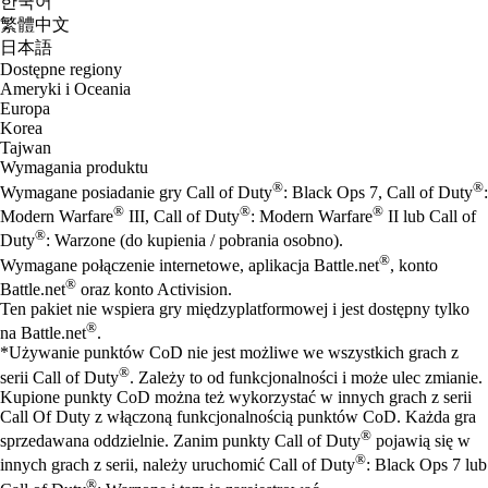
한국어
繁體中文
日本語
Dostępne regiony
Ameryki i Oceania
Europa
Korea
Tajwan
Wymagania produktu
®
®
Wymagane posiadanie gry Call of Duty
: Black Ops 7, Call of Duty
:
®
®
®
Modern Warfare
III, Call of Duty
: Modern Warfare
II lub Call of
®
Duty
: Warzone (do kupienia / pobrania osobno).
®
Wymagane połączenie internetowe, aplikacja Battle.net
, konto
®
Battle.net
oraz konto Activision.
Ten pakiet nie wspiera gry międzyplatformowej i jest dostępny tylko
®
na Battle.net
.
*Używanie punktów CoD nie jest możliwe we wszystkich grach z
®
serii Call of Duty
. Zależy to od funkcjonalności i może ulec zmianie.
Kupione punkty CoD można też wykorzystać w innych grach z serii
Call Of Duty z włączoną funkcjonalnością punktów CoD. Każda gra
®
sprzedawana oddzielnie. Zanim punkty Call of Duty
pojawią się w
®
innych grach z serii, należy uruchomić Call of Duty
: Black Ops 7 lub
®