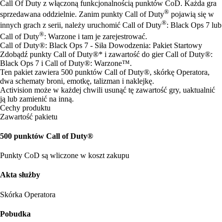
Call Of Duty z włączoną funkcjonalnością punktów CoD. Każda gra
®
sprzedawana oddzielnie. Zanim punkty Call of Duty
pojawią się w
®
innych grach z serii, należy uruchomić Call of Duty
: Black Ops 7 lub
®
Call of Duty
: Warzone i tam je zarejestrować.
Call of Duty®: Black Ops 7 - Siła Dowodzenia: Pakiet Startowy
Zdobądź punkty Call of Duty®* i zawartość do gier Call of Duty®:
Black Ops 7 i Call of Duty®: Warzone™.
Ten pakiet zawiera 500 punktów Call of Duty®, skórkę Operatora,
dwa schematy broni, emotkę, talizman i naklejkę.
Activision może w każdej chwili usunąć tę zawartość gry, uaktualnić
ją lub zamienić na inną.
Cechy produktu
Zawartość pakietu
500 punktów Call of Duty®
Punkty CoD są wliczone w koszt zakupu
Akta służby
Skórka Operatora
Pobudka