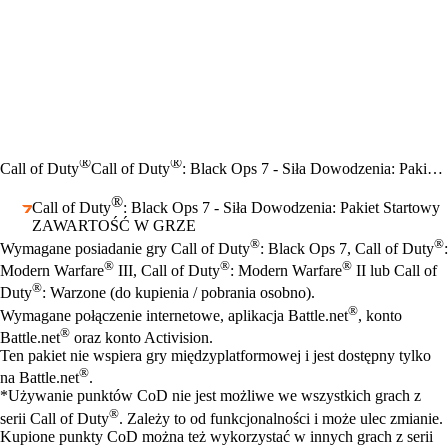
®
®
Call of Duty
Call of Duty
: Black Ops 7 - Siła Dowodzenia: Pakiet Startowy
®
Call of Duty
: Black Ops 7 - Siła Dowodzenia: Pakiet Startowy
ZAWARTOŚĆ W GRZE
Cena
Available actions
®
®
Wymagane posiadanie gry Call of Duty
: Black Ops 7, Call of Duty
:
®
®
®
Modern Warfare
III, Call of Duty
: Modern Warfare
II lub Call of
®
Duty
: Warzone (do kupienia / pobrania osobno).
®
Wymagane połączenie internetowe, aplikacja Battle.net
, konto
®
Battle.net
oraz konto Activision.
Ten pakiet nie wspiera gry międzyplatformowej i jest dostępny tylko
®
na Battle.net
.
*Używanie punktów CoD nie jest możliwe we wszystkich grach z
®
serii Call of Duty
. Zależy to od funkcjonalności i może ulec zmianie.
Kupione punkty CoD można też wykorzystać w innych grach z serii