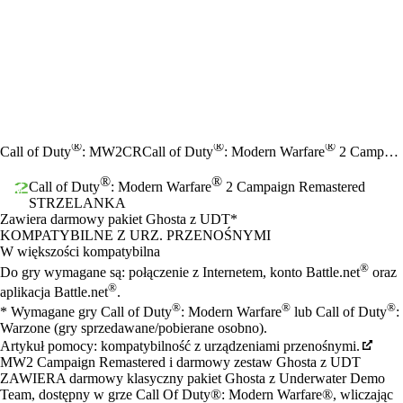
®
®
®
Call of Duty
: MW2CR
Call of Duty
: Modern Warfare
2 Campaign Remastered
®
®
Call of Duty
: Modern Warfare
2 Campaign Remastered
STRZELANKA
Product Notification
Zawiera darmowy pakiet Ghosta z UDT*
Cena
Available actions
KOMPATYBILNE Z URZ. PRZENOŚNYMI
W większości kompatybilna
®
Do gry wymagane są: połączenie z Internetem, konto Battle.net
oraz
®
aplikacja Battle.net
.
®
®
®
* Wymagane gry Call of Duty
: Modern Warfare
lub Call of Duty
:
Warzone (gry sprzedawane/pobierane osobno).
Artykuł pomocy: kompatybilność z urządzeniami przenośnymi.
MW2 Campaign Remastered i darmowy zestaw Ghosta z UDT
ZAWIERA darmowy klasyczny pakiet Ghosta z Underwater Demo
Team, dostępny w grze Call Of Duty®: Modern Warfare®, wliczając