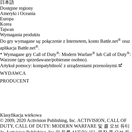
日本語
Dostępne regiony
Ameryki i Oceania
Europa
Korea
Tajwan
Wymagania produktu
®
Do gry wymagane są: połączenie z Internetem, konto Battle.net
oraz
®
aplikacja Battle.net
.
®
®
®
* Wymagane gry Call of Duty
: Modern Warfare
lub Call of Duty
:
Warzone (gry sprzedawane/pobierane osobno).
Artykuł pomocy: kompatybilność z urządzeniami przenośnymi.
WYDAWCA
PRODUCENT
Klasyfikacja wiekowa
© 2009, 2020 Activision Publishing, Inc. ACTIVISION, CALL OF
DUTY, CALL OF DUTY: MODERN WARFARE 및 콜 오브 듀티