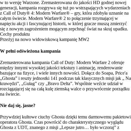
w to wersję Warzone. Zremasterowana do jakości HD godnej nowej
generacji, kampania rozgrywa się tuż po wstrząsających wydarzeniach
z Call of Duty® 4: Modern Warfare® – gry, która zdobyła uznanie na
całym świecie. Modern Warfare® 2 to połączenie trzymającej w
napięciu akcji i fascynującej historii, w której gracze muszą zmierzyć
się z nowym zagrożeniem mogącym zepchnąć świat na skraj upadku.
Cechy produktu
Przeżyj na nowo widowiskową kampanię MW2
W pełni odświeżona kampania
Zremasterowana kampania Call of Duty: Modern Warfare 2 oferuje
między innymi wysokiej jakości tekstury i animację, renderowanie
bazujące na fizyce, i wiele innych nowości. Dołącz do Soapa, Price'a
„Ghosta” i reszty jednostki 141 podczas tak klasycznych misji jak „ Na
krawędzi”, „Gułag” czy „Bravo Delta”. Wspólnie weźcie udział w
rozciągającej się na całą kulę ziemską walce o przywrócenie porządku
na świecie.
Nie daj się, jasne?
Przywdziej kultowe ciuchy Ghosta dzięki temu darmowemu pakietowi
operatora Ghosta. Czas powrócić do charakterystycznego wyglądu
Ghosta z UDT, znanego z misji „Lepsze jutro… było wczoraj” z