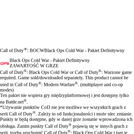
®
Call of Duty
: BOCW
Black Ops Cold War - Pakiet Definitywny
Black Ops Cold War - Pakiet Definitywny
ZAWARTOŚĆ W GRZE
Cena
Available actions
®
®
Call of Duty
: Black Ops Cold War or Call of Duty
: Warzone game
required. Game sold/downloaded separately. This product cannot be
®
®
used in Call of Duty
: Modern Warfare
. (multiplayer and co-op
modes)
Ten pakiet nie wspiera gry międzyplatformowej i jest dostępny tylko
®
na Battle.net
.
*Używanie punktów CoD nie jest możliwe we wszystkich grach z
®
serii Call of Duty
. Zależy to od funkcjonalności i może ulec zmianie.
Punkty te będą dostępne, gdy w danej grze zostanie wprowadzona ich
®
obsługa. Zanim punkty Call of Duty
pojawią się w innych grach z
®
serii, trzeba uruchomić Call of Duty
: Black Ops Cold War i tam je