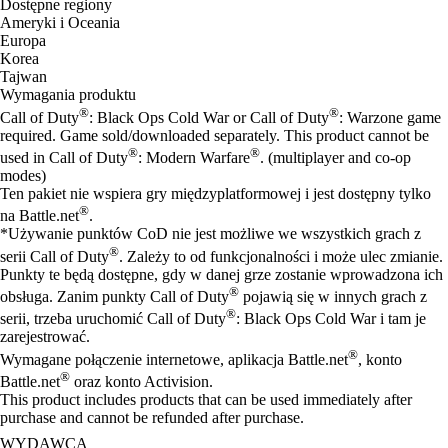
Dostępne regiony
Ameryki i Oceania
Europa
Korea
Tajwan
Wymagania produktu
®
®
Call of Duty
: Black Ops Cold War or Call of Duty
: Warzone game
required. Game sold/downloaded separately. This product cannot be
®
®
used in Call of Duty
: Modern Warfare
. (multiplayer and co-op
modes)
Ten pakiet nie wspiera gry międzyplatformowej i jest dostępny tylko
®
na Battle.net
.
*Używanie punktów CoD nie jest możliwe we wszystkich grach z
®
serii Call of Duty
. Zależy to od funkcjonalności i może ulec zmianie.
Punkty te będą dostępne, gdy w danej grze zostanie wprowadzona ich
®
obsługa. Zanim punkty Call of Duty
pojawią się w innych grach z
®
serii, trzeba uruchomić Call of Duty
: Black Ops Cold War i tam je
zarejestrować.
®
Wymagane połączenie internetowe, aplikacja Battle.net
, konto
®
Battle.net
oraz konto Activision.
This product includes products that can be used immediately after
purchase and cannot be refunded after purchase.
WYDAWCA