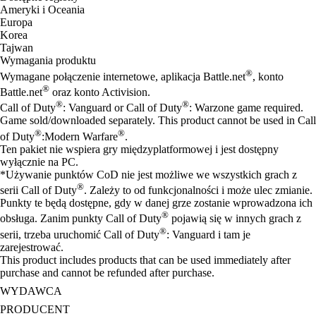
Ameryki i Oceania
Europa
Korea
Tajwan
Wymagania produktu
®
Wymagane połączenie internetowe, aplikacja Battle.net
, konto
®
Battle.net
oraz konto Activision.
®
®
Call of Duty
: Vanguard or Call of Duty
: Warzone game required.
Game sold/downloaded separately. This product cannot be used in Call
®
®
of Duty
:Modern Warfare
.
Ten pakiet nie wspiera gry międzyplatformowej i jest dostępny
wyłącznie na PC.
*Używanie punktów CoD nie jest możliwe we wszystkich grach z
®
serii Call of Duty
. Zależy to od funkcjonalności i może ulec zmianie.
Punkty te będą dostępne, gdy w danej grze zostanie wprowadzona ich
®
obsługa. Zanim punkty Call of Duty
pojawią się w innych grach z
®
serii, trzeba uruchomić Call of Duty
: Vanguard i tam je
zarejestrować.
This product includes products that can be used immediately after
purchase and cannot be refunded after purchase.
WYDAWCA
PRODUCENT