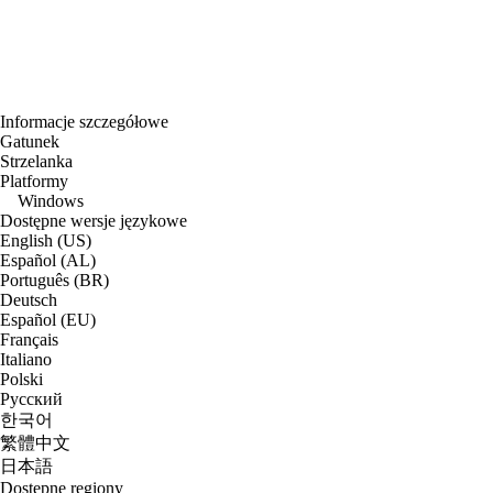
Informacje szczegółowe
Gatunek
Strzelanka
Platformy
Windows
Dostępne wersje językowe
English (US)
Español (AL)
Português (BR)
Deutsch
Español (EU)
Français
Italiano
Polski
Русский
한국어
繁體中文
日本語
Dostępne regiony