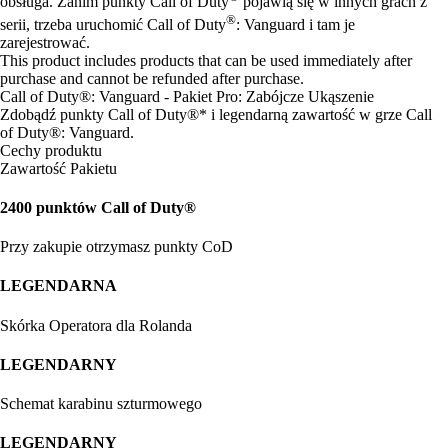
obsługa. Zanim punkty Call of Duty
pojawią się w innych grach z
®
serii, trzeba uruchomić Call of Duty
: Vanguard i tam je
zarejestrować.
This product includes products that can be used immediately after
purchase and cannot be refunded after purchase.
Call of Duty®: Vanguard - Pakiet Pro: Zabójcze Ukąszenie
Zdobądź punkty Call of Duty®* i legendarną zawartość w grze Call
of Duty®: Vanguard.
Cechy produktu
Zawartość Pakietu
2400 punktów Call of Duty®
Przy zakupie otrzymasz punkty CoD
LEGENDARNA
Skórka Operatora dla Rolanda
LEGENDARNY
Schemat karabinu szturmowego
LEGENDARNY