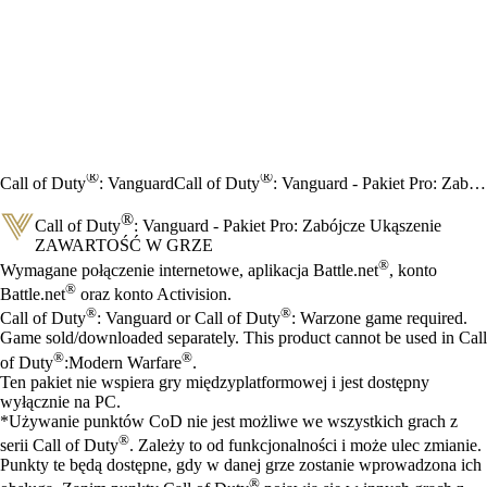
®
®
Call of Duty
: Vanguard
Call of Duty
: Vanguard - Pakiet Pro: Zabójcze Ukąszenie
®
Call of Duty
: Vanguard - Pakiet Pro: Zabójcze Ukąszenie
ZAWARTOŚĆ W GRZE
Cena
Available actions
®
Wymagane połączenie internetowe, aplikacja Battle.net
, konto
®
Battle.net
oraz konto Activision.
®
®
Call of Duty
: Vanguard or Call of Duty
: Warzone game required.
Game sold/downloaded separately. This product cannot be used in Call
®
®
of Duty
:Modern Warfare
.
Ten pakiet nie wspiera gry międzyplatformowej i jest dostępny
wyłącznie na PC.
*Używanie punktów CoD nie jest możliwe we wszystkich grach z
®
serii Call of Duty
. Zależy to od funkcjonalności i może ulec zmianie.
Punkty te będą dostępne, gdy w danej grze zostanie wprowadzona ich
®