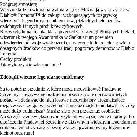
Podgrzej atmosferę
Wieczne kule to wirtualna waluta w grze. Można ją wykorzystać w
Diablo® Immortal™ do zakupu wzbogacających rozgrywkę
wiecznych legendarnych emblematów, piekielnych elementów
ozdobnych i innych produktów cyfrowych.
Bez względu na to, jaką klasą przerzedzasz szeregi Płonących Piekieł,
wizerunek twojego Awanturnika w Sanktuarium powinien
odzwierciedlać twoje wyobrażenia, a wieczne kule to jeden z wielu
dostępnych środków do personalizacji pogromcy demonów w Diablo
Immortal.
Cechy produktu
Jak wykorzystać wieczne kule?
Zdobądź wieczne legendarne emblematy
Są to potężne przedmioty, które mogą modyfikować Pradawne
Szczeliny – regrywalne podziemia przeznaczone dla rozwiniętych
postaci – i dodawać do nich losowe modyfikatory urozmaicające
rozgrywkę. Czy gra w szczelinie stanie się dzięki temu łatwiejsza, czy
może dużo trudniejsza? Musisz się o tym przekonać osobiście!
Na szczęście ze zwiększonym ryzykiem wiążą się cenne nagrody! Po
ukończeniu Pradawnej Szczeliny z aktywnym wiecznym legendarnym
emblematem otrzymasz za swój wyczyn gwarantowany legendarny
klejnot oraz runy!