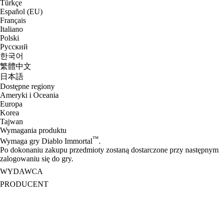
Türkçe
Español (EU)
Français
Italiano
Polski
Русский
한국어
繁體中文
日本語
Dostępne regiony
Ameryki i Oceania
Europa
Korea
Tajwan
Wymagania produktu
™
Wymaga gry Diablo Immortal
.
Po dokonaniu zakupu przedmioty zostaną dostarczone przy następnym
zalogowaniu się do gry.
WYDAWCA
PRODUCENT