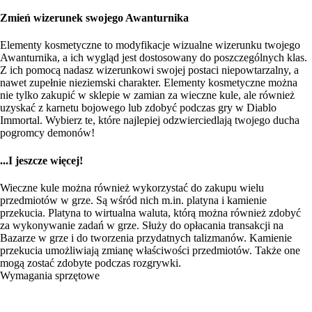
Zmień wizerunek swojego Awanturnika
Elementy kosmetyczne to modyfikacje wizualne wizerunku twojego
Awanturnika, a ich wygląd jest dostosowany do poszczególnych klas.
Z ich pomocą nadasz wizerunkowi swojej postaci niepowtarzalny, a
nawet zupełnie nieziemski charakter. Elementy kosmetyczne można
nie tylko zakupić w sklepie w zamian za wieczne kule, ale również
uzyskać z karnetu bojowego lub zdobyć podczas gry w Diablo
Immortal. Wybierz te, które najlepiej odzwierciedlają twojego ducha
pogromcy demonów!
...I jeszcze więcej!
Wieczne kule można również wykorzystać do zakupu wielu
przedmiotów w grze. Są wśród nich m.in. platyna i kamienie
przekucia. Platyna to wirtualna waluta, którą można również zdobyć
za wykonywanie zadań w grze. Służy do opłacania transakcji na
Bazarze w grze i do tworzenia przydatnych talizmanów. Kamienie
przekucia umożliwiają zmianę właściwości przedmiotów. Także one
mogą zostać zdobyte podczas rozgrywki.
Wymagania sprzętowe