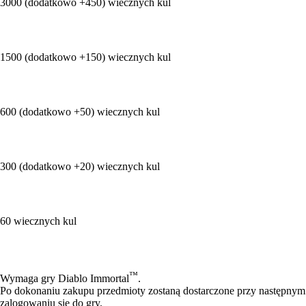
3000 (dodatkowo +450) wiecznych kul
1500 (dodatkowo +150) wiecznych kul
600 (dodatkowo +50) wiecznych kul
300 (dodatkowo +20) wiecznych kul
60 wiecznych kul
Available actions
™
Wymaga gry Diablo Immortal
.
Po dokonaniu zakupu przedmioty zostaną dostarczone przy następnym
zalogowaniu się do gry.