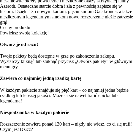
niesamowite okręty powietrzne i niezliczone okazy skrzydlatej fauny
Azeroth. Ostateczne starcie dobra i zła z pewnością zapisze się w
historii. Dzięki 135 nowym kartom, pięciu kartom Galakronda, a także
niezliczonym legendarnym smokom nowe rozszerzenie nieźle zatrzęsie
grą!
Cechy produktu
Powiększ swoją kolekcję!
Otwórz je od razu!
Twoje pakiety będą dostępne w grze po zakończeniu zakupu.
Wystarczy kliknąć lub stuknąć przycisk „Otwórz pakiety” w głównym
menu gry.
Zawiera co najmniej jedną rzadką kartę
W każdym pakiecie znajduje się pięć kart – co najmniej jedna będzie
rzadkiej lub lepszej jakości. Może ci się nawet trafić epicka lub
legendarna!
Niespodzianka w każdym pakiecie
Rozszerzenie zawiera ponad 130 kart – nigdy nie wiesz, co ci się trafi!
Czym jest Dzicz?