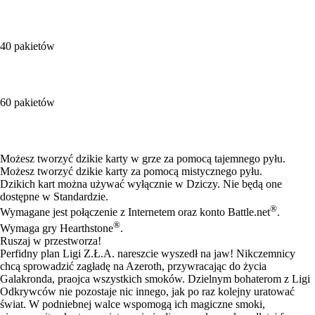
40 pakietów
60 pakietów
Available actions
Możesz tworzyć dzikie karty w grze za pomocą tajemnego pyłu.
Możesz tworzyć dzikie karty za pomocą mistycznego pyłu.
Dzikich kart można używać wyłącznie w Dziczy. Nie będą one
dostępne w Standardzie.
®
Wymagane jest połączenie z Internetem oraz konto Battle.net
.
®
Wymaga gry Hearthstone
.
Ruszaj w przestworza!
Perfidny plan Ligi Z.Ł.A. nareszcie wyszedł na jaw! Nikczemnicy
chcą sprowadzić zagładę na Azeroth, przywracając do życia
Galakronda, praojca wszystkich smoków. Dzielnym bohaterom z Ligi
Odkrywców nie pozostaje nic innego, jak po raz kolejny uratować
świat. W podniebnej walce wspomogą ich magiczne smoki,