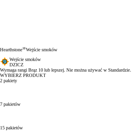
®
Hearthstone
Wejście smoków
Wejście smoków
DZICZ
Product Notification
Wymaga rangi Brąz 10 lub lepszej. Nie można używać w Standardzie.
WYBIERZ PRODUKT
2 pakiety
7 pakietów
15 pakietów