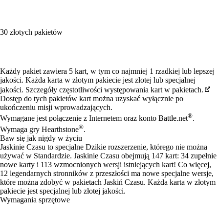
30 złotych pakietów
Available actions
Każdy pakiet zawiera 5 kart, w tym co najmniej 1 rzadkiej lub lepszej
jakości. Każda karta w złotym pakiecie jest złotej lub specjalnej
jakości. Szczegóły częstotliwości występowania kart w pakietach.
Dostęp do tych pakietów kart można uzyskać wyłącznie po
ukończeniu misji wprowadzających.
®
Wymagane jest połączenie z Internetem oraz konto Battle.net
.
®
Wymaga gry Hearthstone
.
Baw się jak nigdy w życiu
Jaskinie Czasu to specjalne Dzikie rozszerzenie, którego nie można
używać w Standardzie. Jaskinie Czasu obejmują 147 kart: 34 zupełnie
nowe karty i 113 wzmocnionych wersji istniejących kart! Co więcej,
12 legendarnych stronników z przeszłości ma nowe specjalne wersje,
które można zdobyć w pakietach Jaskiń Czasu. Każda karta w złotym
pakiecie jest specjalnej lub złotej jakości.
Wymagania sprzętowe