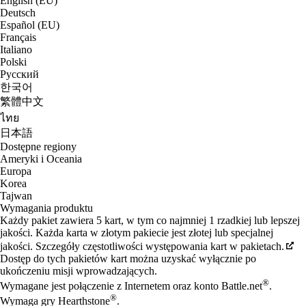
English (EU)
Deutsch
Español (EU)
Français
Italiano
Polski
Русский
한국어
繁體中文
ไทย
日本語
Dostępne regiony
Ameryki i Oceania
Europa
Korea
Tajwan
Wymagania produktu
Każdy pakiet zawiera 5 kart, w tym co najmniej 1 rzadkiej lub lepszej
jakości. Każda karta w złotym pakiecie jest złotej lub specjalnej
jakości. Szczegóły częstotliwości występowania kart w pakietach.
Dostęp do tych pakietów kart można uzyskać wyłącznie po
ukończeniu misji wprowadzających.
®
Wymagane jest połączenie z Internetem oraz konto Battle.net
.
®
Wymaga gry Hearthstone
.