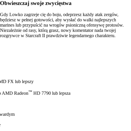
Obwieszczaj swoje zwycięstwa
Gdy Lowko zagrzeje cię do boju, odeprzesz każdy atak zergów,
będziesz w pełnej gotowości, aby wysłać do walki najlepszych
marines lub przypuścić na wrogów psioniczną ofensywę protosów.
Niezależnie od rasy, którą grasz, nowy komentator nada twojej
rozgrywce w Starcraft II prawdziwie legendarnego charakteru.
 AMD FX lub lepszy
™
b AMD Radeon
HD 7790 lub lepsza
twardym
e