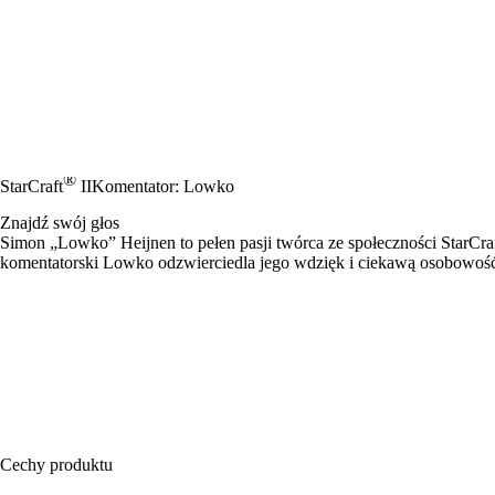
®
StarCraft
II
Komentator: Lowko
Znajdź swój głos
Simon „Lowko” Heijnen to pełen pasji twórca ze społeczności StarCraf
komentatorski Lowko odzwierciedla jego wdzięk i ciekawą osobowoś
Cechy produktu