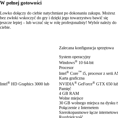
W pełnej gotowości
Lowko dołączy do ciebie natychmiast po dokonaniu zakupu. Możesz
bez zwłoki wskoczyć do gry i dzięki jego towarzystwu bawić się
jeszcze lepiej – lub wczuć się w rolę profesjonalisty! Wybór należy do
ciebie.
Zalecana konfiguracja sprzętowa
System operacyjny
®
Windows
10 64-bit
Procesor
®
™
Intel
Core
i5, procesor z serii
Karta graficzna
®
®
®
ntel
HD Graphics 3000 lub
NVIDIA
GeForce
GTX 650 lu
Pamięć
4 GB RAM
Wolne miejsce
30 GB wolnego miejsca na dysku 
Połączenie z Internetem
Szerokopasmowe łącze internetow
Rozdzielczość