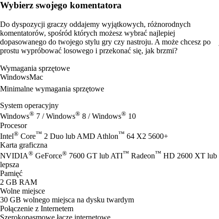
Wybierz swojego komentatora
Do dyspozycji graczy oddajemy wyjątkowych, różnorodnych
komentatorów, spośród których możesz wybrać najlepiej
dopasowanego do twojego stylu gry czy nastroju. A może chcesz po
prostu wypróbować losowego i przekonać się, jak brzmi?
Wymagania sprzętowe
Windows
Mac
Minimalne wymagania sprzętowe
System operacyjny
®
®
®
Windows
7 / Windows
8 / Windows
10
Procesor
®
™
™
Intel
Core
2 Duo lub AMD Athlon
64 X2 5600+
Karta graficzna
®
®
™
™
NVIDIA
GeForce
7600 GT lub ATI
Radeon
HD 2600 XT lub I
lepsza
Pamięć
2 GB RAM
Wolne miejsce
30 GB wolnego miejsca na dysku twardym
Połączenie z Internetem
Szerokopasmowe łącze internetowe