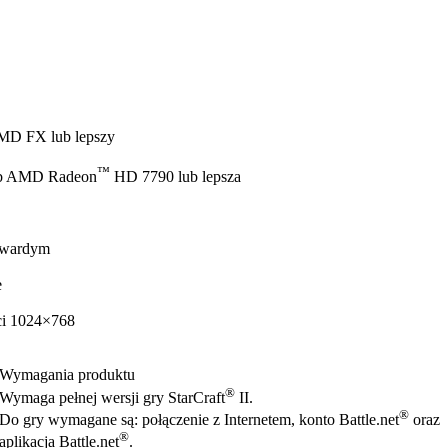
 AMD FX lub lepszy
™
b AMD Radeon
HD 7790 lub lepsza
twardym
e
ści 1024×768
Wymagania produktu
®
Wymaga pełnej wersji gry StarCraft
II.
®
Do gry wymagane są: połączenie z Internetem, konto Battle.net
oraz
®
aplikacja Battle.net
.