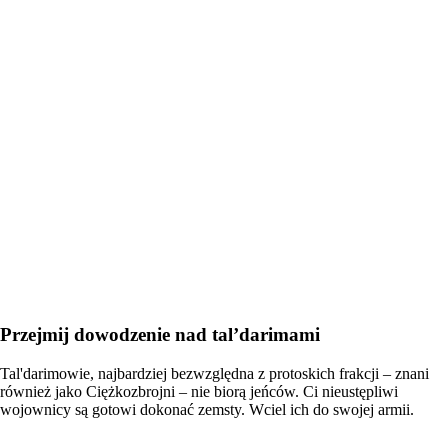
Przejmij dowodzenie nad tal’darimami
Tal'darimowie, najbardziej bezwzględna z protoskich frakcji – znani
również jako Ciężkozbrojni – nie biorą jeńców. Ci nieustępliwi
wojownicy są gotowi dokonać zemsty. Wciel ich do swojej armii.