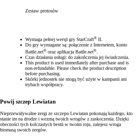
Zestaw protosów
Available actions
®
Wymaga pełnej wersji gry StarCraft
II.
Do gry wymagane są: połączenie z Internetem, konto
®
®
Battle.net
oraz aplikacja Battle.net
.
Czas działania usługi: do zakończenia jej świadczenia.
This product is used immediately after purchase and is
non-refundable. Please check the product description
before purchasing.
Skórki jednostek nie mogą być użyte w kampanii ani
trybach współpracy.
Powij szczep Lewiatan
Nieprzewidywalne zergi ze szczepu Lewiatan pokonają każdego, kto
stanie im na drodze i wezmą twoich wrogów z zaskoczenia. Dzięki
obecności tych kolczastych bestii w twoim roju, zalejesz wroga
biomasą swoich zergów.