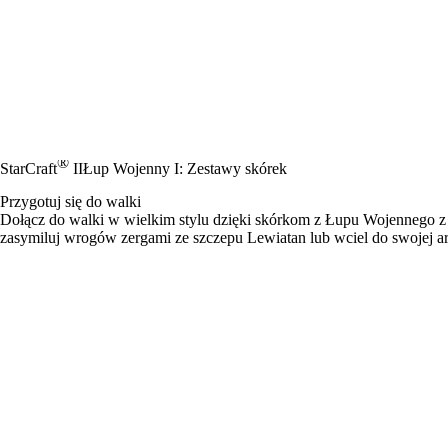
®
StarCraft
II
Łup Wojenny I: Zestawy skórek
Przygotuj się do walki
Dołącz do walki w wielkim stylu dzięki skórkom z Łupu Wojennego z 
zasymiluj wrogów zergami ze szczepu Lewiatan lub wciel do swojej 