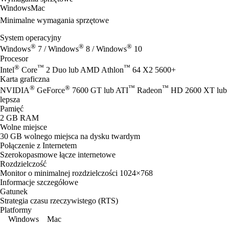
Windows
Mac
Minimalne wymagania sprzętowe
System operacyjny
®
®
®
Windows
7 / Windows
8 / Windows
10
Procesor
®
™
™
Intel
Core
2 Duo lub AMD Athlon
64 X2 5600+
Karta graficzna
®
®
™
™
NVIDIA
GeForce
7600 GT lub ATI
Radeon
HD 2600 XT lub I
lepsza
Pamięć
2 GB RAM
Wolne miejsce
30 GB wolnego miejsca na dysku twardym
Połączenie z Internetem
Szerokopasmowe łącze internetowe
Rozdzielczość
Monitor o minimalnej rozdzielczości 1024×768
Informacje szczegółowe
Gatunek
Strategia czasu rzeczywistego (RTS)
Platformy
Windows
Mac