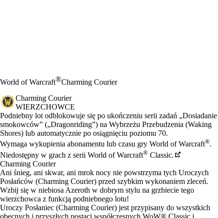
®
World of Warcraft
Charming Courier
Charming Courier
WIERZCHOWCE
Cena
Available actions
Podniebny lot odblokowuje się po ukończeniu serii zadań „Dosiadanie
smokowców” („Dragonriding”) na Wybrzeżu Przebudzenia (Waking
Shores) lub automatycznie po osiągnięciu poziomu 70.
®
Wymaga wykupienia abonamentu lub czasu gry World of Warcraft
.
®
Niedostępny w grach z serii World of Warcraft
Classic.
Charming Courier
Ani śnieg, ani skwar, ani mrok nocy nie powstrzyma tych Uroczych
Posłańców (Charming Courier) przed szybkim wykonaniem zleceń.
Wzbij się w niebiosa Azeroth w dobrym stylu na grzbiecie tego
wierzchowca z funkcją podniebnego lotu!
Uroczy Posłaniec (Charming Courier) jest przypisany do wszystkich
obecnych i przyszłych postaci współczesnych WoW® Classic i