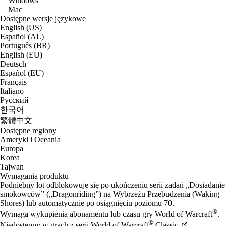
Windows
Mac
Dostępne wersje językowe
English (US)
Español (AL)
Português (BR)
English (EU)
Deutsch
Español (EU)
Français
Italiano
Русский
한국어
繁體中文
Dostępne regiony
Ameryki i Oceania
Europa
Korea
Tajwan
Wymagania produktu
Podniebny lot odblokowuje się po ukończeniu serii zadań „Dosiadanie
smokowców” („Dragonriding”) na Wybrzeżu Przebudzenia (Waking
Shores) lub automatycznie po osiągnięciu poziomu 70.
®
Wymaga wykupienia abonamentu lub czasu gry World of Warcraft
.
®
Niedostępny w grach z serii World of Warcraft
Classic.