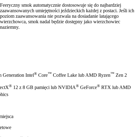
Feeryczny smok automatycznie dostosowuje się do najbardziej
zaawansowanych umiejętności jeździeckich każdej z postaci. Jeśli ich
poziom zaawansowania nie pozwala na dosiadanie latającego
wierzchowca, smok nadal będzie dostępny jako wierzchowiec
naziemny.
®
™
™
 Generation Intel
Core
Coffee Lake lub AMD Ryzen
Zen 2
®
®
®
rectX
12 z 8 GB pamięci lub NVIDIA
GeForce
RTX lub AMD
hics
miejsca
netowe