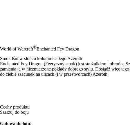
®
World of Warcraft
Enchanted Fey Dragon
Smok lśni w słońcu kolorami całego Azeroth
Enchanted Fey Dragon (Feeryczny smok) jest strażnikiem i obrońcą S
zamienia ją w niezmierzone pokłady dobrego stylu. Dosiądź więc tego
do ciebie szacunek na ulicach (i w przestworzach) Azeroth.
Cechy produktu
Szarżuj do boju
Gotowa do lotu!