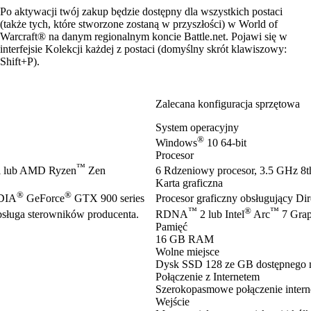
Po aktywacji twój zakup będzie dostępny dla wszystkich postaci
(także tych, które stworzone zostaną w przyszłości) w World of
Warcraft® na danym regionalnym koncie Battle.net. Pojawi się w
interfejsie Kolekcji każdej z postaci (domyślny skrót klawiszowy:
Shift+P).
Zalecana konfiguracja sprzętowa
System operacyjny
®
Windows
10 64-bit
Procesor
™
 lub AMD Ryzen
Zen
6 Rdzeniowy procesor, 3.5 GHz 8th
Karta graficzna
®
®
IDIA
GeForce
GTX 900 series
Procesor graficzny obsługujący Di
™
®
™
ługa sterowników producenta.
RDNA
2 lub Intel
Arc
7 Grap
Pamięć
16 GB RAM
Wolne miejsce
Dysk SSD 128 ze GB dostępnego 
Połączenie z Internetem
Szerokopasmowe połączenie inter
Wejście