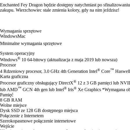
Enchanted Fey Dragon będzie dostępny natychmiast po sfinalizowaniu
zakupu. Wierzchowiec stale zmienia kolory, gdy na nim jeździsz!
Wymagania sprzętowe
Windows
Mac
Minimalne wymagania sprzętowe
System operacyjny
®
Windows
10 64-bitowy (aktualizacja z maja 2019 lub nowsza)
Procesor
®
™
4 Rdzeniowy procesor, 3.0 GHz 4th Generation Intel
Core
Haswell
Karta graficzna
®
Procesor graficzny obsługujący DirectX
12 z 3 GB pamięci lub NV
™
®
®
lub AMD
GCN 4th gen lub Intel
Iris
Xe Graphics *Wymagana obs
Pamięć
8 GB RAM
Wolne miejsce
Dysk SSD ze 128 GB dostępnego miejsca
Połączenie z Internetem
Szerokopasmowe połączenie internetowe
Wejście