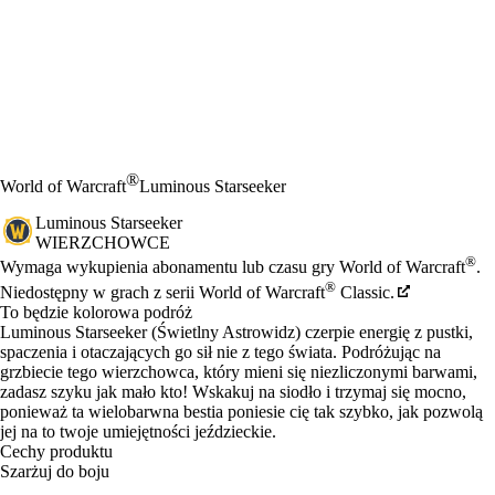
®
World of Warcraft
Luminous Starseeker
Luminous Starseeker
WIERZCHOWCE
Cena
Available actions
®
Wymaga wykupienia abonamentu lub czasu gry World of Warcraft
.
®
Niedostępny w grach z serii World of Warcraft
Classic.
To będzie kolorowa podróż
Luminous Starseeker (Świetlny Astrowidz) czerpie energię z pustki,
spaczenia i otaczających go sił nie z tego świata. Podróżując na
grzbiecie tego wierzchowca, który mieni się niezliczonymi barwami,
zadasz szyku jak mało kto! Wskakuj na siodło i trzymaj się mocno,
ponieważ ta wielobarwna bestia poniesie cię tak szybko, jak pozwolą
jej na to twoje umiejętności jeździeckie.
Cechy produktu
Szarżuj do boju