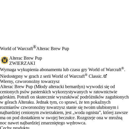
®
World of Warcraft
Alterac Brew Pup
Alterac Brew Pup
ZWIERZAKI
Cena
Available actions
®
Wymaga wykupienia abonamentu lub czasu gry World of Warcraft
.
®
Niedostępny w grach z serii World of Warcraft
Classic.
Wierny, czworonożny towarzysz
Alterac Brew Pup (Młody alteracki bernardyn) wywodzi się od
cenionych psów pasterskich wykorzystywanych w ratownictwie
górskim. Potrafi on skutecznie wyszukiwać podróżników zagubionych
w górach Alteraku. Jednak tym, co sprawi, że ten pokaźnych
rozmiarów czworonożny towarzysz stanie się twoim ulubionym i
najbardziej cenionym zwierzakiem, jest „woda ognista”, której zawsze
ma on pod dostatkiem w swojej beczułce. Rozgrzeje ona w mroźną
noc nawet najbardziej zmarzniętego wędrowca.
Cechy produktu