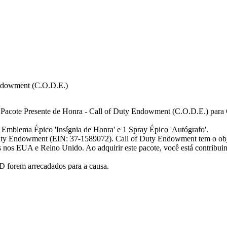
dowment (C.O.D.E.)
 Pacote Presente de Honra - Call of Duty Endowment (C.O.D.E.) para 
 Emblema Épico 'Insígnia de Honra' e 1 Spray Épico 'Autógrafo'.
 Duty Endowment (EIN: 37-1589072). Call of Duty Endowment tem o obj
nos EUA e Reino Unido. Ao adquirir este pacote, você está contribui
D forem arrecadados para a causa.