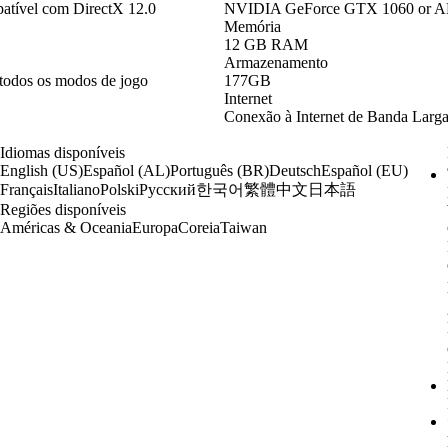
ível com DirectX 12.0
NVIDIA GeForce GTX 1060 or AMD
Memória
12 GB RAM
Armazenamento
todos os modos de jogo
177GB
Internet
Conexão à Internet de Banda Larg
Idiomas disponíveis
English (US)
Español (AL)
Português (BR)
Deutsch
Español (EU)
한국어
繁體中文
日本語
Français
Italiano
Polski
Русский
Regiões disponíveis
Américas & Oceania
Europa
Coreia
Taiwan