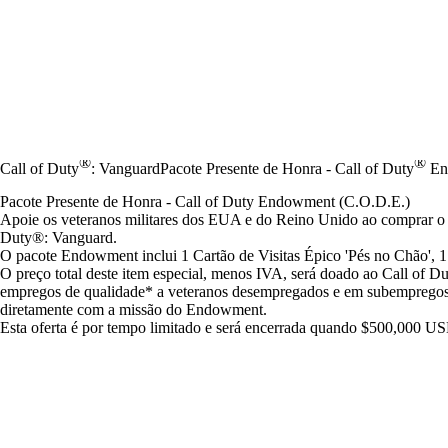
®
®
Call of Duty
: Vanguard
Pacote Presente de Honra - Call of Duty
En
Pacote Presente de Honra - Call of Duty Endowment (C.O.D.E.)
Apoie os veteranos militares dos EUA e do Reino Unido ao comprar o
Duty®: Vanguard.
O pacote Endowment inclui 1 Cartão de Visitas Épico 'Pés no Chão', 1
O preço total deste item especial, menos IVA, será doado ao Call of
empregos de qualidade* a veteranos desempregados e em subempregos 
diretamente com a missão do Endowment.
Esta oferta é por tempo limitado e será encerrada quando $500,000 US