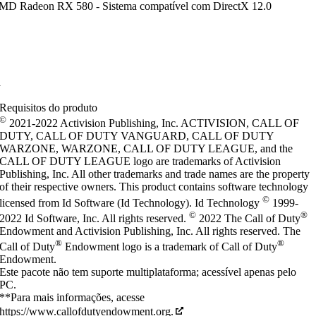
 Radeon RX 580 - Sistema compatível com DirectX 12.0
a
Requisitos do produto
©
2021-2022 Activision Publishing, Inc. ACTIVISION, CALL OF
DUTY, CALL OF DUTY VANGUARD, CALL OF DUTY
WARZONE, WARZONE, CALL OF DUTY LEAGUE, and the
CALL OF DUTY LEAGUE logo are trademarks of Activision
Publishing, Inc. All other trademarks and trade names are the property
of their respective owners. This product contains software technology
©
licensed from Id Software (Id Technology). Id Technology
1999-
©
®
2022 Id Software, Inc. All rights reserved.
2022 The Call of Duty
Endowment and Activision Publishing, Inc. All rights reserved. The
®
®
Call of Duty
Endowment logo is a trademark of Call of Duty
Endowment.
Este pacote não tem suporte multiplataforma; acessível apenas pelo
PC.
**Para mais informações, acesse
https://www.callofdutyendowment.org.