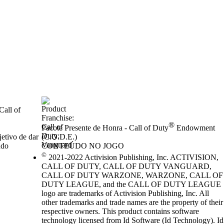
Call of
®
Pacote Presente de Honra - Call of Duty
Endowment
etivo de dar
(C.O.D.E.)
ndo
CONTEÚDO NO JOGO
Preço
Available actions
©
2021-2022 Activision Publishing, Inc. ACTIVISION,
CALL OF DUTY, CALL OF DUTY VANGUARD,
CALL OF DUTY WARZONE, WARZONE, CALL OF
DUTY LEAGUE, and the CALL OF DUTY LEAGUE
logo are trademarks of Activision Publishing, Inc. All
other trademarks and trade names are the property of their
respective owners. This product contains software
technology licensed from Id Software (Id Technology). Id