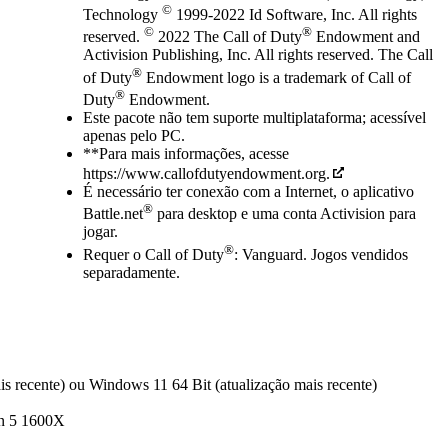
©
Technology
1999-2022 Id Software, Inc. All rights
©
®
reserved.
2022 The Call of Duty
Endowment and
Activision Publishing, Inc. All rights reserved. The Call
®
of Duty
Endowment logo is a trademark of Call of
®
Duty
Endowment.
Este pacote não tem suporte multiplataforma; acessível
apenas pelo PC.
**Para mais informações, acesse
https://www.callofdutyendowment.org.
É necessário ter conexão com a Internet, o aplicativo
®
Battle.net
para desktop e uma conta Activision para
jogar.
®
Requer o Call of Duty
: Vanguard. Jogos vendidos
separadamente.
s recente) ou Windows 11 64 Bit (atualização mais recente)
n 5 1600X