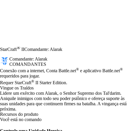
®
StarCraft
II
Comandante: Alarak
Comandante: Alarak
COMANDANTES
Preço
Available actions
®
®
Conexão com a internet, Conta Battle.net
e aplicativo Battle.net
requeridos para jogar.
®
Requer StarCraft
II Starter Edition.
Vingue os Traídos
Lidere um exército com Alarak, o Senhor Supremo dos Tal'darim.
Aniquile inimigos com todo seu poder psiônico e ofereça suporte às
suas unidades para que continuem firmes na batalha. A vingança está
próxima.
Recursos do produto
Você está no comando
Controle uma Unidade Heroica