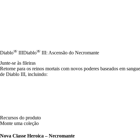
®
®
Diablo
III
Diablo
III: Ascensão do Necromante
Junte-se às fileiras
Retorne para os reinos mortais com novos poderes baseados em sangue
de Diablo III, incluindo:
Recursos do produto
Monte uma coleção
Nova Classe Heroica – Necromante