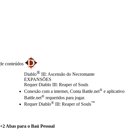
 de conteúdos
®
Diablo
III: Ascensão do Necromante
EXPANSÕES
Product Notification
Requer Diablo III: Reaper of Souls
Preço
Available actions
®
Conexão com a internet, Conta Battle.net
e aplicativo
®
Battle.net
requeridos para jogar.
®
™
Requer Diablo
III: Reaper of Souls
+2 Abas para o Baú Pessoal