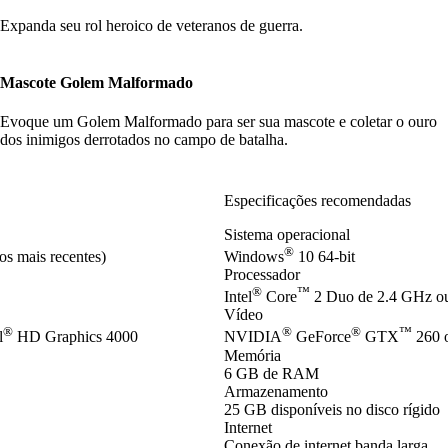
Expanda seu rol heroico de veteranos de guerra.
Mascote Golem Malformado
Evoque um Golem Malformado para ser sua mascote e coletar o ouro
dos inimigos derrotados no campo de batalha.
Especificações recomendadas
Sistema operacional
®
os mais recentes)
Windows
10 64-bit
Processador
®
™
Intel
Core
2 Duo de 2.4 GHz o
Vídeo
®
®
®
™
l
HD Graphics 4000
NVIDIA
GeForce
GTX
260 
Memória
6 GB de RAM
Armazenamento
25 GB disponíveis no disco rígido
Internet
Conexão de internet banda larga