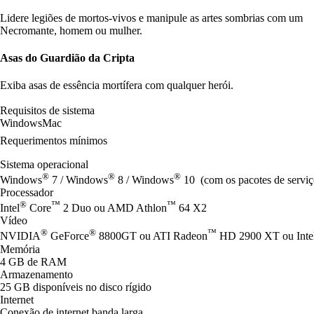
Lidere legiões de mortos-vivos e manipule as artes sombrias com um
Necromante, homem ou mulher.
Asas do Guardião da Cripta
Exiba asas de essência mortífera com qualquer herói.
Requisitos de sistema
Windows
Mac
Requerimentos mínimos
Sistema operacional
®
®
®
Windows
7 / Windows
8 / Windows
10 (com os pacotes de serviç
Processador
®
™
™
Intel
Core
2 Duo ou AMD Athlon
64 X2
Vídeo
®
®
™
NVIDIA
GeForce
8800GT ou ATI Radeon
HD 2900 XT ou Inte
Memória
4 GB de RAM
Armazenamento
25 GB disponíveis no disco rígido
Internet
Conexão de internet banda larga