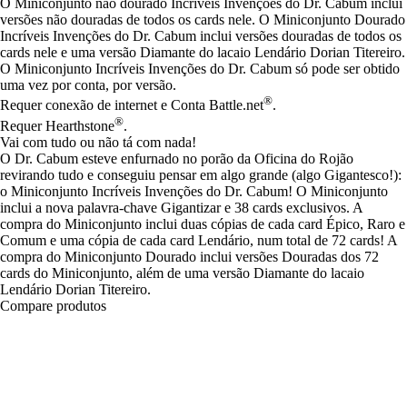
O Miniconjunto não dourado Incríveis Invenções do Dr. Cabum inclui
versões não douradas de todos os cards nele. O Miniconjunto Dourado
Incríveis Invenções do Dr. Cabum inclui versões douradas de todos os
cards nele e uma versão Diamante do lacaio Lendário Dorian Titereiro.
O Miniconjunto Incríveis Invenções do Dr. Cabum só pode ser obtido
uma vez por conta, por versão.
®
Requer conexão de internet e Conta Battle.net
.
®
Requer Hearthstone
.
Vai com tudo ou não tá com nada!
O Dr. Cabum esteve enfurnado no porão da Oficina do Rojão
revirando tudo e conseguiu pensar em algo grande (algo Gigantesco!):
o Miniconjunto Incríveis Invenções do Dr. Cabum! O Miniconjunto
inclui a nova palavra-chave Gigantizar e 38 cards exclusivos. A
compra do Miniconjunto inclui duas cópias de cada card Épico, Raro e
Comum e uma cópia de cada card Lendário, num total de 72 cards! A
compra do Miniconjunto Dourado inclui versões Douradas dos 72
cards do Miniconjunto, além de uma versão Diamante do lacaio
Lendário Dorian Titereiro.
Compare produtos