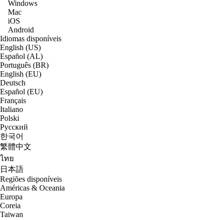
Windows
Mac
iOS
Android
Idiomas disponíveis
English (US)
Español (AL)
Português (BR)
English (EU)
Deutsch
Español (EU)
Français
Italiano
Polski
Русский
한국어
繁體中文
ไทย
日本語
Regiões disponíveis
Américas & Oceania
Europa
Coreia
Taiwan