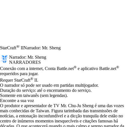
®
StarCraft
II
Narrador: Mr. Sheng
Narrador: Mr. Sheng
NARRADORES
Preço
Available actions
®
®
Conexão com a internet, Conta Battle.net
e aplicativo Battle.net
requeridos para jogar.
®
Requer StarCraft
II.
O narrador só pode ser usado em partidas multijogador.
Duração do serviço: até o encerramento do serviço.
Somente em taiwanês (sem legendas).
Encontre a sua voz
O produtor e apresentador de TV Mr. Chu-Ju Sheng é uma das vozes
mais conhecidas de Taiwan. Figura tarimbada das transmissões de
notícias, a entonação inconfundível e a dicção tranquila dele estão no
centro de inúmeros momentos inesquecíveis e citações famosas há
décadas. O que acontecerá quando o mais calmo e sereno narrador da