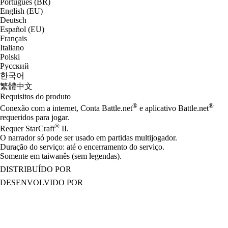
Português (BR)
English (EU)
Deutsch
Español (EU)
Français
Italiano
Polski
Русский
한국어
繁體中文
Requisitos do produto
®
®
Conexão com a internet, Conta Battle.net
e aplicativo Battle.net
requeridos para jogar.
®
Requer StarCraft
II.
O narrador só pode ser usado em partidas multijogador.
Duração do serviço: até o encerramento do serviço.
Somente em taiwanês (sem legendas).
DISTRIBUÍDO POR
DESENVOLVIDO POR