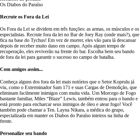
Os Diabos do Paraíso
Recrute os Fora da Lei
Os Fora da Lei se dividem em três funções: as armas, os músculos e os
especialistas. Recrute fora da lei no Bar de Joey Ray (onde mais?), que
fica na base do Tychus! Em vez de morrer, eles vão para lá descansar
depois de receber muito dano em campo. Após algum tempo de
recuperação, eles reviverão na frente do bar. Escolha bem seu bando
de fora da lei para garantir o sucesso no campo de batalha.
Com amigos assim...
Conheça alguns dos fora da lei mais notórios que o Setor Koprulu já
viu, como o Exterminador Sam 171 e suas Cargas de Demolição, que
eliminam facilmente inimigos com muita vida. Um Morcego de Fogo
bastante familiar, Miles “Blaze” Lewis, também entrou para o bando e
está pronto para encharcar seus inimigos de óleo e atear fogo! Você
também pode chamar a Ten. Layna Nikara, a médica do grupo,
especializada em manter os Diabos do Paraíso inteiros na linha de
frente.
Personalize seu bando