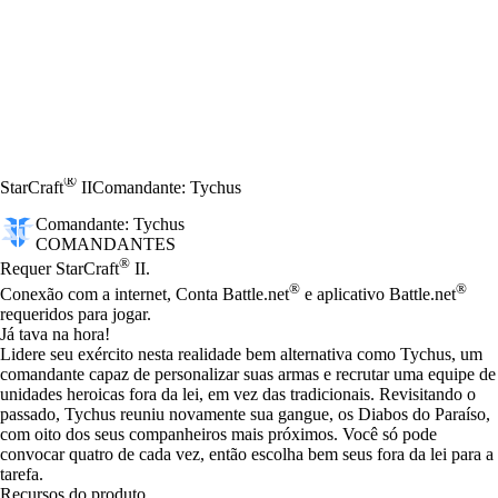
®
StarCraft
II
Comandante: Tychus
Comandante: Tychus
COMANDANTES
Preço
Available actions
®
Requer StarCraft
II.
®
®
Conexão com a internet, Conta Battle.net
e aplicativo Battle.net
requeridos para jogar.
Já tava na hora!
Lidere seu exército nesta realidade bem alternativa como Tychus, um
comandante capaz de personalizar suas armas e recrutar uma equipe de
unidades heroicas fora da lei, em vez das tradicionais. Revisitando o
passado, Tychus reuniu novamente sua gangue, os Diabos do Paraíso,
com oito dos seus companheiros mais próximos. Você só pode
convocar quatro de cada vez, então escolha bem seus fora da lei para a
tarefa.
Recursos do produto