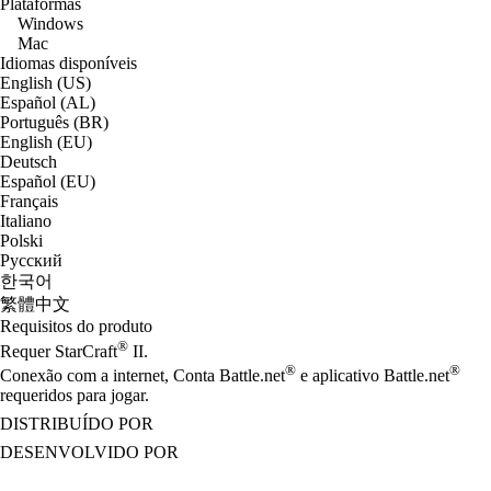
Plataformas
Windows
Mac
Idiomas disponíveis
English (US)
Español (AL)
Português (BR)
English (EU)
Deutsch
Español (EU)
Français
Italiano
Polski
Русский
한국어
繁體中文
Requisitos do produto
®
Requer StarCraft
II.
®
®
Conexão com a internet, Conta Battle.net
e aplicativo Battle.net
requeridos para jogar.
DISTRIBUÍDO POR
DESENVOLVIDO POR