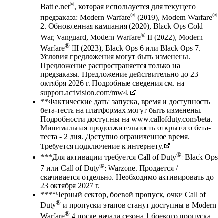
®
Battle.net
, которая используется для текущего
®
®
предзаказа: Modern Warfare
(2019), Modern Warfare
2. Обновленная кампания (2020), Black Ops Cold
®
War, Vanguard, Modern Warfare
II (2022), Modern
®
Warfare
III (2023), Black Ops 6 или Black Ops 7.
Условия предложения могут быть изменены.
Предложение распространяется только на
предзаказы. Предложение действительно до 23
октября 2026 г. Подробные сведения см. на
support.activision.com/mw4.
**Фактические даты запуска, время и доступность
бета-теста на платформах могут быть изменены.
Подробности доступны на www.callofduty.com/beta.
Минимальная продолжительность открытого бета-
теста - 2 дня. Доступно ограниченное время.
Требуется подключение к интернету.
®
***Для активации требуется Call of Duty
: Black Ops
®
7 или Call of Duty
: Warzone. Продается /
скачивается отдельно. Необходимо активировать до
23 октября 2027 г.
****Черный сектор, боевой пропуск, очки Call of
®
Duty
и пропуски этапов станут доступны в Modern
®
Warfare
4 после начала сезона 1 боевого пропуска