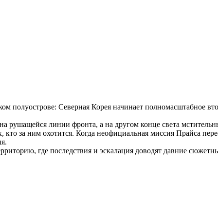
ском полуострове: Северная Корея начинает полномасштабное вт
на рушащейся линии фронта, а на другом конце света мститель
х, кто за ним охотится. Когда неофициальная миссия Прайса пере
я.
ерриторию, где последствия и эскалация доводят давние сюжетн