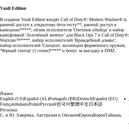
Vault Edition
В издание Vault Edition входят Call of Duty®: Modern Warfare® 4,
ранний доступ к открытому бета-тесту**, ранний доступ к
кампании*****, облик исполнителя 'Охотник-убийца' и набор
камуфляжей 'Золочёный жемчуг' для Black Ops 7 и Call of Duty®:
Warzone™****, набор исполнителей 'Враждебный альянс',
набор исполнителей 'Спецназ', коллекция фирменного оружия,
'Чёрный сектор' (1 сезон)***** и бонус за высадку в DMZ.
Языки
English (US)
Español (AL)
Português (BR)
Deutsch
Español (EU)
한국어
繁體中文
日本語
Français
Italiano
Polski
Русский
Регионы
С. и Ю. Америка, Австралия и Океания
Европа
Корея
Тайвань