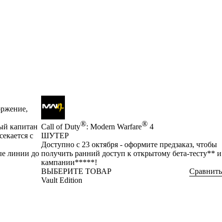
оржение,
®
®
ный капитан
Call of Duty
: Modern Warfare
4
секается с
ШУТЕР
Product Notification
Доступно с 23 октября - оформите предзаказ, чтобы
ые линии до
получить ранний доступ к открытому бета-тесту** и
кампании*****!
ВЫБЕРИТЕ ТОВАР
Сравнить
Vault Edition