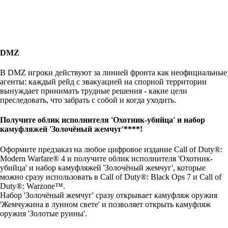
DMZ
В DMZ игроки действуют за линией фронта как неофициальные
агенты: каждый рейд с эвакуацией на спорной территории
вынуждает принимать трудные решения - какие цели
преследовать, что забрать с собой и когда уходить.
Получите облик исполнителя 'Охотник-убийца' и набор
камуфляжей 'Золочёный жемчуг'****!
Оформите предзаказ на любое цифровое издание Call of Duty®:
Modern Warfare® 4 и получите облик исполнителя 'Охотник-
убийца' и набор камуфляжей 'Золочёный жемчуг', которые
можно сразу использовать в Call of Duty®: Black Ops 7 и Call of
Duty®: Warzone™.
Набор 'Золочёный жемчуг' сразу открывает камуфляж оружия
'Жемчужина в лунном свете' и позволяет открыть камуфляж
оружия 'Золотые руины'.