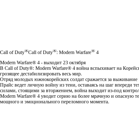
®
®
®
Call of Duty
Call of Duty
: Modern Warfare
4
Modern Warfare® 4 - выходит 23 октября
В Call of Duty®: Modern Warfare® 4 война вспыхивает на Корей
грозящее дестабилизировать весь мир.
Отряд молодых южнокорейских солдат сражается за выживание 
Прайс ведет личную войну из тени, оставаясь на шаг впереди те
силами, стоящими за вторжением, война выходит из-под контрол
Modern Warfare® 4 уводит серию на более мрачную и опасную т
мощного и эмоционального переломного момента.