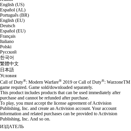
English (US)
Español (AL)
Português (BR)
English (EU)
Deutsch
Español (EU)
Français
Italiano
Polski
Русский
한국어
繁體中文
日本語
Условия
®
®
®
Call of Duty
: Modern Warfare
2019 or Call of Duty
: WarzoneTM
game required. Game sold/downloaded separately.
This product includes products that can be used immediately after
purchase and cannot be refunded after purchase.
To play, you must accept the license agreement of Activision
Publishing, Inc. and create an Activision account. Your account
information and related purchases can be provided to Activision
Publishing, Inc. And so on.
ИЗДАТЕЛЬ