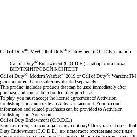
®
®
Call of Duty
: MW
Call of Duty
Endowment (C.O.D.E.) - набор защитника
®
Call of Duty
Endowment (C.O.D.E.) - набор защитника
ВНУТРИИГРОВОЙ КОНТЕНТ
Цена
Available actions
®
®
®
Call of Duty
: Modern Warfare
2019 or Call of Duty
: WarzoneTM
game required. Game sold/downloaded separately.
This product includes products that can be used immediately after
purchase and cannot be refunded after purchase.
To play, you must accept the license agreement of Activision
Publishing, Inc. and create an Activision account. Your account
information and related purchases can be provided to Activision
Publishing, Inc. And so on.
Call of Duty Endowment (C.O.D.E.)
Защитите тех, кто защищал нашу свободу! Покупая набор Call of
Duty Endowment (C.O.D.E.), вы помогаете отставным военным
найти работу на гражданской службе. Набор защитника для Call