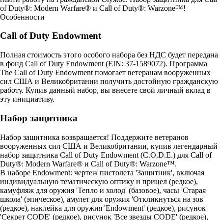
of Duty®: Modern Warfare® и Call of Duty®: Warzone™!
Особенности
Call of Duty Endowment
Полная стоимость этого особого набора без НДС будет передана
в фонд Call of Duty Endowment (EIN: 37-1589072). Программа
The Call of Duty Endowment помогает ветеранам вооруженных
сил США и Великобритании получить достойную гражданскую
работу. Купив данный набор, вы внесете свой личный вклад в
эту инициативу.
Набор защитника
Набор защитника возвращается! Поддержите ветеранов
вооруженных сил США и Великобритании, купив легендарный
набор защитника Call of Duty Endowment (C.O.D.E.) для Call of
Duty®: Modern Warfare® и Call of Duty®: Warzone™.
В наборе Endowment: чертеж пистолета 'Защитник', включая
индивидуальную тематическую оптику и прицел (редкое),
камуфляж для оружия 'Тепло и холод' (базовое), часы 'Старая
школа' (эпическое), амулет для оружия 'Откликнуться на зов'
(редкое), наклейка для оружия 'Endowment' (редкое), рисунок
'Секрет CODE' (редкое), рисунок 'Все звезды CODE' (редкое),