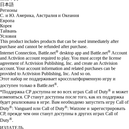
日本語
Регионы
С. и Ю. Америка, Австралия и Океания
Европа
Корея
Тайвань
Условия
This product includes products that can be used immediately after
purchase and cannot be refunded after purchase.
®
®
Internet Connection, Battle.net
desktop app and Battle.net
Account
and Activiion account required to play. You must accept the license
agreement of Activision Publishing, Inc. and create an Activision
account. Your account information and related purchases can be
provided to Activision Publishing, Inc. And so on.
Этот набор не поддерживает кроссплатформенную игру и
®
доступен только в Battle.net
.
®
*Поддержка CP доступна не во всех играх Call of Duty
и может
изменяться. CP станут доступны после того, как их поддержка
будет реализована в игре. Вам необходимо запустить игру Call of
®
®
Duty
: Vanguard или Call of Duty
: Warzone и зарегистрировать
CP, прежде чем они станут доступны в других играх Call of
®
Duty
.
ИЗДАТЕЛЬ