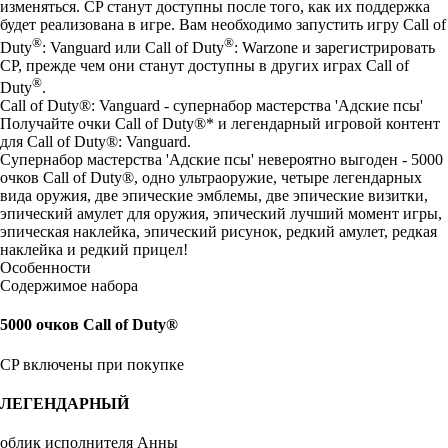
изменяться. CP станут доступны после того, как их поддержка
будет реализована в игре. Вам необходимо запустить игру Call of
®
®
Duty
: Vanguard или Call of Duty
: Warzone и зарегистрировать
CP, прежде чем они станут доступны в других играх Call of
®
Duty
.
Call of Duty®: Vanguard - супернабор мастерства 'Адские псы'
Получайте очки Call of Duty®* и легендарный игровой контент
для Call of Duty®: Vanguard.
Супернабор мастерства 'Адские псы' невероятно выгоден - 5000
очков Call of Duty®, одно ультраоружие, четыре легендарных
вида оружия, две эпические эмблемы, две эпические визитки,
эпический амулет для оружия, эпический лучший момент игры,
эпическая наклейка, эпический рисунок, редкий амулет, редкая
наклейка и редкий прицел!
Особенности
Содержимое набора
5000 очков Call of Duty®
CP включены при покупке
ЛЕГЕНДАРНЫЙ
облик исполнителя Анны