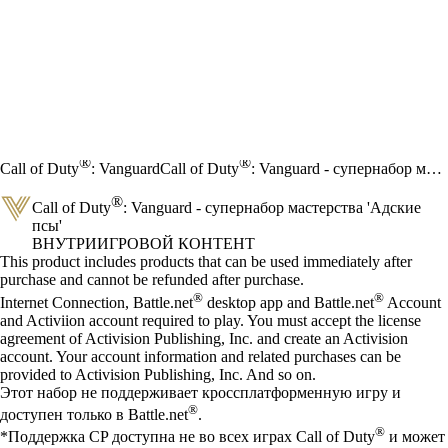
®
®
Call of Duty
: Vanguard
Call of Duty
: Vanguard - супернабор мастерства 'Адские псы'
®
Call of Duty
: Vanguard - супернабор мастерства 'Адские
псы'
ВНУТРИИГРОВОЙ КОНТЕНТ
Цена
Available actions
This product includes products that can be used immediately after
purchase and cannot be refunded after purchase.
®
®
Internet Connection, Battle.net
desktop app and Battle.net
Account
and Activiion account required to play. You must accept the license
agreement of Activision Publishing, Inc. and create an Activision
account. Your account information and related purchases can be
provided to Activision Publishing, Inc. And so on.
Этот набор не поддерживает кроссплатформенную игру и
®
доступен только в Battle.net
.
®
*Поддержка CP доступна не во всех играх Call of Duty
и может