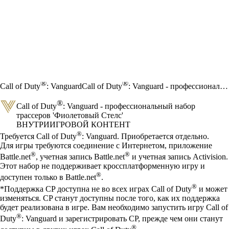
®
®
Call of Duty
: Vanguard
Call of Duty
: Vanguard - профессиональный набор трассеров 'Фиолетовый Стелс'
®
Call of Duty
: Vanguard - профессиональный набор
трассеров 'Фиолетовый Стелс'
ВНУТРИИГРОВОЙ КОНТЕНТ
Цена
Available actions
®
Требуется Call of Duty
: Vanguard. Приобретается отдельно.
Для игры требуются соединение с Интернетом, приложение
®
®
Battle.net
, учетная запись Battle.net
и учетная запись Activision.
Этот набор не поддерживает кроссплатформенную игру и
®
доступен только в Battle.net
.
®
*Поддержка CP доступна не во всех играх Call of Duty
и может
изменяться. CP станут доступны после того, как их поддержка
будет реализована в игре. Вам необходимо запустить игру Call of
®
Duty
: Vanguard и зарегистрировать CP, прежде чем они станут
®