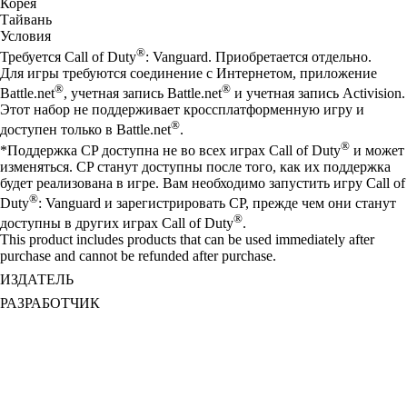
Корея
Тайвань
Условия
®
Требуется Call of Duty
: Vanguard. Приобретается отдельно.
Для игры требуются соединение с Интернетом, приложение
®
®
Battle.net
, учетная запись Battle.net
и учетная запись Activision.
Этот набор не поддерживает кроссплатформенную игру и
®
доступен только в Battle.net
.
®
*Поддержка CP доступна не во всех играх Call of Duty
и может
изменяться. CP станут доступны после того, как их поддержка
будет реализована в игре. Вам необходимо запустить игру Call of
®
Duty
: Vanguard и зарегистрировать CP, прежде чем они станут
®
доступны в других играх Call of Duty
.
This product includes products that can be used immediately after
purchase and cannot be refunded after purchase.
ИЗДАТЕЛЬ
РАЗРАБОТЧИК