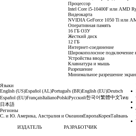
Процессор
Intel Core i5-10400F или AMD R
Видеокарта
NVIDIA GeForce 1050 Ti или A
Оперативная память
16 ГБ ОЗУ
Жесткий диск
12 ГБ
Интернет-соединение
Широкополосное подключение к
Устройства ввода
Клавиатура и мышь
Разрешение
Минимальное разрешение экрана
Языки
English (US)
Español (AL)
Português (BR)
English (EU)
Deutsch
한국어
繁體中文
Español (EU)
Français
Italiano
Polski
Русский
ไทย
日本語
Регионы
С. и Ю. Америка, Австралия и Океания
Европа
Корея
Тайвань
ИЗДАТЕЛЬ
РАЗРАБОТЧИК