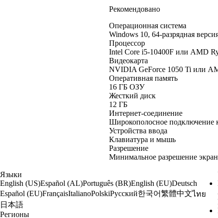
Рекомендовано
Операционная система
Windows 10, 64-разрядная верси
Процессор
Intel Core i5-10400F или AMD R
Видеокарта
NVIDIA GeForce 1050 Ti или A
Оперативная память
16 ГБ ОЗУ
Жесткий диск
12 ГБ
Интернет-соединение
Широкополосное подключение к
Устройства ввода
Клавиатура и мышь
Разрешение
Минимальное разрешение экрана
Языки
English (US)
Español (AL)
Português (BR)
English (EU)
Deutsch
한국어
繁體中文
Español (EU)
Français
Italiano
Polski
Русский
ไทย
日本語
Регионы