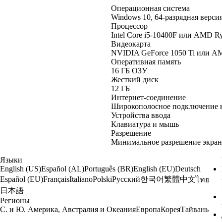
Операционная система
Windows 10, 64-разрядная верси
Процессор
Intel Core i5-10400F или AMD R
Видеокарта
NVIDIA GeForce 1050 Ti или A
Оперативная память
16 ГБ ОЗУ
Жесткий диск
12 ГБ
Интернет-соединение
Широкополосное подключение к
Устройства ввода
Клавиатура и мышь
Разрешение
Минимальное разрешение экрана
Языки
English (US)
Español (AL)
Português (BR)
English (EU)
Deutsch
한국어
繁體中文
Español (EU)
Français
Italiano
Polski
Русский
ไทย
日本語
Регионы
С. и Ю. Америка, Австралия и Океания
Европа
Корея
Тайвань