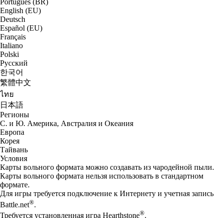
Português (BR)
English (EU)
Deutsch
Español (EU)
Français
Italiano
Polski
Русский
한국어
繁體中文
ไทย
日本語
Регионы
С. и Ю. Америка, Австралия и Океания
Европа
Корея
Тайвань
Условия
Карты вольного формата можно создавать из чародейной пыли.
Карты вольного формата нельзя использовать в стандартном
формате.
Для игры требуется подключение к Интернету и учетная запись
®
Battle.net
.
®
Требуется установленная игра Hearthstone
.