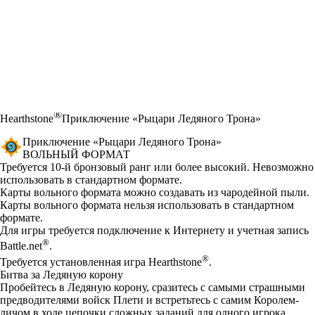
®
Hearthstone
Приключение «Рыцари Ледяного Трона»
Приключение «Рыцари Ледяного Трона»
ВОЛЬНЫЙ ФОРМАТ
Product Notification
Требуется 10-й бронзовый ранг или более высокий. Невозможно
использовать в стандартном формате.
Available actions
Карты вольного формата можно создавать из чародейной пыли.
Карты вольного формата нельзя использовать в стандартном
формате.
Для игры требуется подключение к Интернету и учетная запись
®
Battle.net
.
®
Требуется установленная игра Hearthstone
.
Битва за Ледяную корону
Пробейтесь в Ледяную корону, сразитесь с самыми страшными
предводителями войск Плети и встретьтесь с самим Королем-
личом в ходе цепочки сложных заданий для одного игрока,