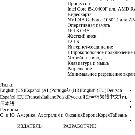
Процессор
Intel Core i5-10400F или AMD R
Видеокарта
NVIDIA GeForce 1050 Ti или A
Оперативная память
16 ГБ ОЗУ
Жесткий диск
12 ГБ
Интернет-соединение
Широкополосное подключение к
Устройства ввода
Клавиатура и мышь
Разрешение
Минимальное разрешение экрана
Языки
English (US)
Español (AL)
Português (BR)
English (EU)
Deutsch
한국어
繁體中文
Español (EU)
Français
Italiano
Polski
Русский
ไทย
日本語
Регионы
С. и Ю. Америка, Австралия и Океания
Европа
Корея
Тайвань
ИЗДАТЕЛЬ
РАЗРАБОТЧИК