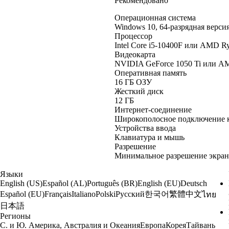
Рекомендовано
Операционная система
Windows 10, 64-разрядная верси
Процессор
Intel Core i5-10400F или AMD R
Видеокарта
NVIDIA GeForce 1050 Ti или A
Оперативная память
16 ГБ ОЗУ
Жесткий диск
12 ГБ
Интернет-соединение
Широкополосное подключение к
Устройства ввода
Клавиатура и мышь
Разрешение
Минимальное разрешение экрана
Языки
English (US)
Español (AL)
Português (BR)
English (EU)
Deutsch
한국어
繁體中文
Español (EU)
Français
Italiano
Polski
Русский
ไทย
日本語
Регионы
С. и Ю. Америка, Австралия и Океания
Европа
Корея
Тайвань