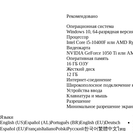
Рекомендовано
Операционная система
Windows 10, 64-разрядная верси
Процессор
Intel Core i5-10400F или AMD R
Видеокарта
NVIDIA GeForce 1050 Ti или A
Оперативная память
16 ГБ ОЗУ
Жесткий диск
12 ГБ
Интернет-соединение
Широкополосное подключение к
Устройства ввода
Клавиатура и мышь
Разрешение
Минимальное разрешение экрана
Языки
English (US)
Español (AL)
Português (BR)
English (EU)
Deutsch
한국어
繁體中文
Español (EU)
Français
Italiano
Polski
Русский
ไทย