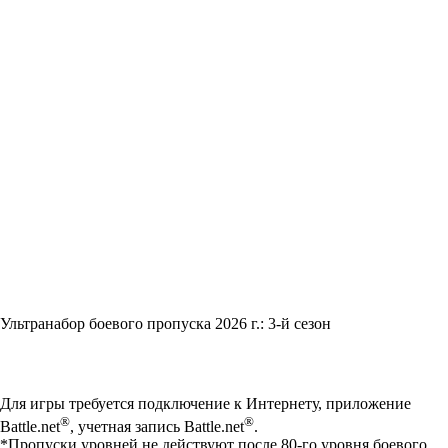
Ультранабор боевого пропуска 2026 г.: 3-й сезон
Available actions
Для игры требуется подключение к Интернету, приложение
®
®
Battle.net
, учетная запись Battle.net
.
*Пропуски уровней не действуют после 80-го уровня боевого