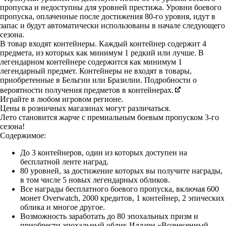
пропуска и недоступны для уровней престижа. Уровни боевого
пропуска, оплаченные после достижения 80-го уровня, идут в
запас и будут автоматически использованы в начале следующего
сезона.
В товар входят контейнеры. Каждый контейнер содержит 4
предмета, из которых как минимум 1 редкий или лучше. В
легендарном контейнере содержится как минимум 1
легендарный предмет. Контейнеры не входят в товары,
приобретенные в Бельгии или Бразилии. Подробности о
вероятности получения предметов в контейнерах.
Играйте в любом игровом регионе.
Цены в розничных магазинах могут различаться.
Лето становится жарче с премиальным боевым пропуском 3-го
сезона!
Содержимое:
До 3 контейнеров, один из которых доступен на
бесплатной ленте наград.
80 уровней, за достижение которых вы получите награды,
в том числе 5 новых легендарных обликов.
Все награды бесплатного боевого пропуска, включая 600
монет Overwatch, 2000 кредитов, 1 контейнер, 2 эпических
облика и многое другое.
Возможность заработать до 80 эпохальных призм и
приобрести эпохальный облик Иллари «Вознесенный