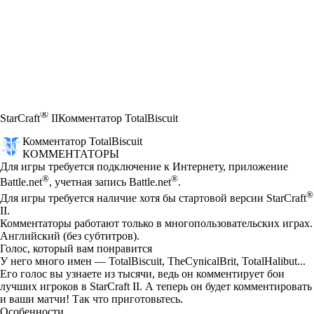
®
StarCraft
II
Комментатор TotalBiscuit
Комментатор TotalBiscuit
КОММЕНТАТОРЫ
Available actions
Для игры требуется подключение к Интернету, приложение
®
®
Battle.net
, учетная запись Battle.net
.
®
Для игры требуется наличие хотя бы стартовой версии StarCraft
II.
Комментаторы работают только в многопользовательских играх.
Английский (без субтитров).
Голос, который вам понравится
У него много имен — TotalBiscuit, TheCynicalBrit, TotalHalibut...
Его голос вы узнаете из тысячи, ведь он комментирует бои
лучших игроков в StarCraft II. А теперь он будет комментировать
и ваши матчи! Так что приготовьтесь.
Особенности