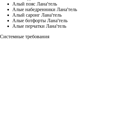
Алый пояс Лана'тель
Алые набедренники Лана'тель
Алый саронг Лана'тель
Алые ботфорты Лана'тель
Алые перчатки Лана'тель
Системные требования