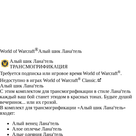
®
World of Warcraft
Алый шик Лана'тель
Алый шик Лана'тель
ТРАНСМОГРИФИКАЦИЯ
Цена
Available actions
®
Требуется подписка или игровое время World of Warcraft
.
®
Недоступно в играх World of Warcraft
Classic.
Алый шик Лана'тель
С этим комплектом для трансмогрификации в стиле Лана'тель
каждый ваш бой станет этюдом в красных тонах. Будьте душой
вечеринок... или их грозой.
В комплект для трансмогрификации «Алый шик Лана'тель»
входят:
Алый венец Лана'тель
Алое оплечье Лана'тель
Алые одеяния Лана'тель