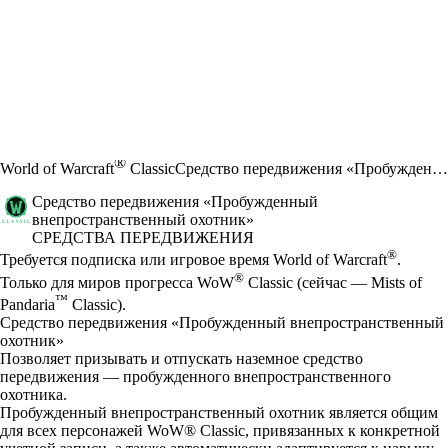
®
World of Warcraft
Classic
Средство передвижения «Пробужденный внепространственный охотник»
Средство передвижения «Пробужденный
внепространственный охотник»
СРЕДСТВА ПЕРЕДВИЖЕНИЯ
Цена
Available actions
®
Требуется подписка или игровое время World of Warcraft
.
®
Только для миров прогресса WoW
Classic (сейчас — Mists of
™
Pandaria
Classic).
Средство передвижения «Пробужденный внепространственный
охотник»
Позволяет призывать и отпускать наземное средство
передвижения — пробужденного внепространственного
охотника.
Пробужденный внепространственный охотник является общим
для всех персонажей WoW® Classic, привязанных к конкретной