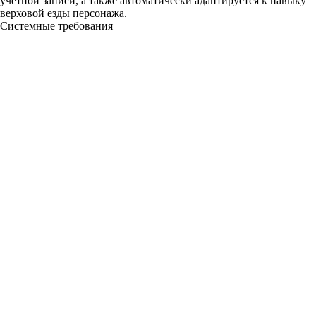
учетной записи, а также автоматически адаптируется к навыку
верховой езды персонажа.
Системные требования