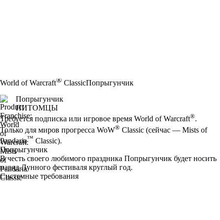
®
World of Warcraft
Classic
Попрыгунчик
Попрыгунчик
ПИТОМЦЫ
Цена
Available actions
®
Требуется подписка или игровое время World of Warcraft
.
®
Только для миров прогресса WoW
Classic (сейчас — Mists of
™
Pandaria
Classic).
Попрыгунчик
В честь своего любимого праздника Попрыгунчик будет носить
наряд Лунного фестиваля круглый год.
Системные требования