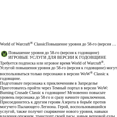
®
World of Warcraft
Classic
Повышение уровня до 58-го (версия к годовщине)
Повышение уровня до 58-го (версия к годовщине)
ИГРОВЫЕ УСЛУГИ ДЛЯ ВЕРСИИ К ГОДОВЩИНЕ
Цена
Available actions
®
Требуется подписка или игровое время World of Warcraft
.
Услугой повышения уровня до 58-го (версия к годовщине) могут
®
воспользоваться только персонажи в версии WoW
Classic к
годовщине.
Подготовьте персонажа к приключениям в Запределье
Приготовьтесь пройти через Темный портал в версии WoW:
Burning Crusade Classic к годовщине! Мгновенно повысьте
уровень персонажа до 58-го и сразу начните приключения.
Присоединитесь к другим героям Азерота в борьбе против
могучего Пылающего Легиона. Герой, воспользовавшийся
услугой, также получит снаряжение нового уровня, навыки
владения оружием, транспорт своей расы, навык верховой езды