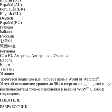
English (US)
Español (AL)
Português (BR)
English (EU)
Deutsch
Español (EU)
Français
Italiano
Русский
한국어
繁體中文
Регионы
С. и Ю. Америка, Австралия и Океания
Европа
Корея
Тайвань
Условия
®
Требуется подписка или игровое время World of Warcraft
.
Услугой повышения уровня до 58-го (версия к годовщине) могут
®
воспользоваться только персонажи в версии WoW
Classic к
годовщине.
ИЗДАТЕЛЬ
РАЗРАБОТЧИК