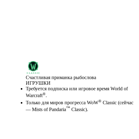
Счастливая приманка рыбослова
ИГРУШКИ
Цена
Available actions
Требуется подписка или игровое время World of
®
Warcraft
.
®
Только для миров прогресса WoW
Classic (сейчас
™
— Mists of Pandaria
Classic).