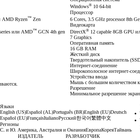
®
Windows
10 64-bit
Процессор
™
и AMD Ryzen
Zen
6 Cores, 3.5 GHz processor 8th Gen
Видеокарта
™
®
series или AMD
GCN 4th gen
DirectX
12 capable 8GB GPU и
7 Graphics
Оперативная память
16 GB RAM
Жесткий диск
Твердотельный накопитель (SSD
Интернет-соединение
Широкополосное интернет-соед
Устройства ввода
Мышь с большим количеством к
иваются.
Разрешение
Минимальное разрешение экрана
Языки
English (US)
Español (AL)
Português (BR)
English (EU)
Deutsch
한국어
繁體中文
Español (EU)
Français
Italiano
Русский
Регионы
С. и Ю. Америка, Австралия и Океания
Европа
Корея
Тайвань
ИЗДАТЕЛЬ
РАЗРАБОТЧИК