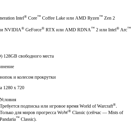
®
™
™
eration Intel
Core
Coffee Lake или AMD Ryzen
Zen 2
®
®
™
®
™
ли NVIDIA
GeForce
RTX или AMD RDNA
2 или Intel
Arc
) 128GB свободного места
инение
нопок и колесом прокрутки
 1280 x 720
Условия
®
Требуется подписка или игровое время World of Warcraft
.
®
Только для миров прогресса WoW
Classic (сейчас — Mists of
™
Pandaria
Classic).