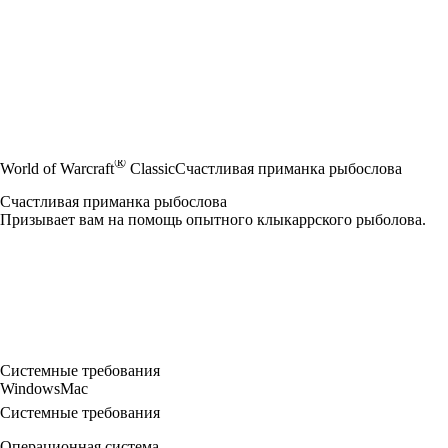
®
World of Warcraft
Classic
Счастливая приманка рыбослова
Счастливая приманка рыбослова
Призывает вам на помощь опытного клыкаррского рыболова.
Системные требования
Windows
Mac
Системные требования
Операционная система