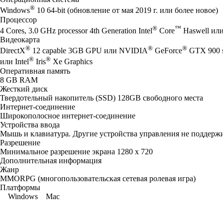
®
Windows
10 64-bit (обновление от мая 2019 г. или более новое)
Процессор
®
™
4 Cores, 3.0 GHz processor 4th Generation Intel
Core
Haswell ил
Видеокарта
®
®
®
DirectX
12 capable 3GB GPU или NVIDIA
GeForce
GTX 900 
®
®
или Intel
Iris
Xe Graphics
Оперативная память
8 GB RAM
Жесткий диск
Твердотельный накопитель (SSD) 128GB свободного места
Интернет-соединение
Широкополосное интернет-соединение
Устройства ввода
Мышь и клавиатура. Другие устройства управления не поддерж
Разрешение
Минимальное разрешение экрана 1280 x 720
Дополнительная информация
Жанр
MMORPG (многопользовательская сетевая ролевая игра)
Платформы
Windows
Mac