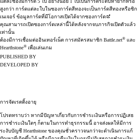
แต่ละซองมีการ์ด 5 ใบ อย่างน้อย 1 ใบเป็นการ์ดระดับหายากหรือ
สูงกว่า การ์ดแต่ละใบในซองการ์ดสีทองจะเป็นการ์ดสีทองหรือซิก
เนเจอร์ ข้อมูลการ์ดที่มีโอกาสเปิดได้จากซองการ์ด
คุณสามารถเปิดซองการ์ดเหล่านี้ได้หลังจากจบภารกิจเปิดตัวแล้ว
เท่านั้น
®
ต้องมีการเชื่อมต่ออินเทอร์เน็ต การสมัครสมาชิก Battle.net
และ
®
Hearthstone
เพื่อเล่นเกม
PUBLISHED BY
DEVELOPED BY
การจัดเรตติ้งอายุ
โปรดทราบว่า หากมีปัญหาเกี่ยวกับการชำระเงินหรือการปฏิเสธ
การชำระเงินใดๆ ก็ตามในการทำธุรกรรมนี้ อาจส่งผลให้มีการ
ระงับบัญชี Hearthstone ของคุณชั่ว คราวจนกว่าจะดำเนินการแก้
ปัญหาที่เกิดขึ้นได้ หรือมีการคืนเงินในกรณีปฏิเสธการชำระเงิน