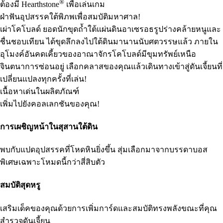
®
ต้องมี Hearthstone
เพื่อเล่นเกม
ฝ่าฟันอุปสรรคใต้พิภพเพื่อสมบัติมหาศาล!
เผ่าโคโบลด์ ยอดนักขุดถ้ำใต้แผ่นดินอาเซรอธรูปร่างคล้ายหนูและ
ชื่นชอบเทียน ได้ขุดลึกลงไปใต้ดินมานานนับศตวรรษแล้ว ภายใน
อุโมงค์อันคดเคี้ยวของอาณาจักรโคโบลด์มีขุมทรัพย์เหนือ
จินตนาการซ่อนอยู่ เลือกคลาสของคุณแล้วเดินทางเข้าสู่ดันเจี้ยนที่
เปลี่ยนแปลงทุกครั้งที่เล่น!
เนื้อหาเด่นในผลิตภัณฑ์
เพิ่มไปยังคอลเลกชันของคุณ!
การเผชิญหน้าในสุสานใต้ดิน
พบกับแปดอุปสรรคที่โหดหินยิ่งขึ้น สุ่มเลือกมาจากบรรดาบอส
พิเศษเฉพาะโหมดนี้กว่าสี่สิบตัว
สมบัติสุดหรู
เสริมเด็คของคุณด้วยการเพิ่มการ์ดและสมบัติทรงพลังขณะที่คุณ
สำรวจดันเจี้ยน