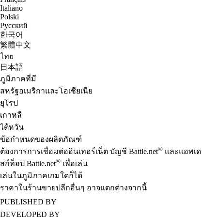
Italiano
Polski
Русский
한국어
繁體中文
ไทย
日本語
ภูมิภาคที่มี
สหรัฐอเมริกาและโอเชียเนีย
ยุโรป
เกาหลี
ไต้หวัน
ข้อกำหนดของผลิตภัณฑ์
®
ต้องการการเชื่อมต่ออินเทอร์เน็ต บัญชี Battle.net
และแอพเด
®
สก์ท็อป Battle.net
เพื่อเล่น
เล่นในภูมิภาคเกมใดก็ได้
ราคาในร้านขายปลีกอื่นๆ อาจแตกต่างจากนี้
PUBLISHED BY
DEVELOPED BY