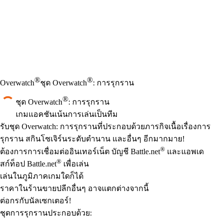
®
®
Overwatch
ชุด Overwatch
: การรุกราน
®
ชุด Overwatch
: การรุกราน
เกมแอคชันเน้นการเล่นเป็นทีม
Product Notification
รับชุด Overwatch: การรุกรานที่ประกอบด้วยภารกิจเนื้อเรื่องการ
รุกราน สกินโซเจิร์นระดับตำนาน และอื่นๆ อีกมากมาย!
Available actions
®
ราคา
ต้องการการเชื่อมต่ออินเทอร์เน็ต บัญชี Battle.net
และแอพเด
®
สก์ท็อป Battle.net
เพื่อเล่น
เล่นในภูมิภาคเกมใดก็ได้
ราคาในร้านขายปลีกอื่นๆ อาจแตกต่างจากนี้
ต่อกรกับนัลเซกเตอร์!
ชุดการรุกรานประกอบด้วย: