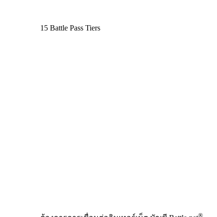
15 Battle Pass Tiers
Available actions
®