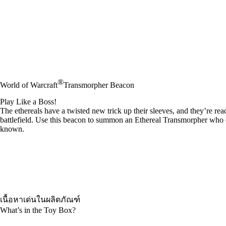
®
World of Warcraft
Transmorpher Beacon
Play Like a Boss!
The ethereals have a twisted new trick up their sleeves, and they’re re
battlefield. Use this beacon to summon an Ethereal Transmorpher who c
known.
เนื้อหาเด่นในผลิตภัณฑ์
What’s in the Toy Box?