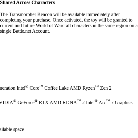
Shared Across Characters
The Transmorpher Beacon will be available immediately after
completing your purchase. Once activated, the toy will be granted to
current and future World of Warcraft characters in the same region on a
single Battle.net Account.
®
™
™
eration Intel
Core
Coffee Lake AMD Ryzen
Zen 2
®
®
™
®
™
NVIDIA
GeForce
RTX AMD RDNA
2 Intel
Arc
7 Graphics
ilable space