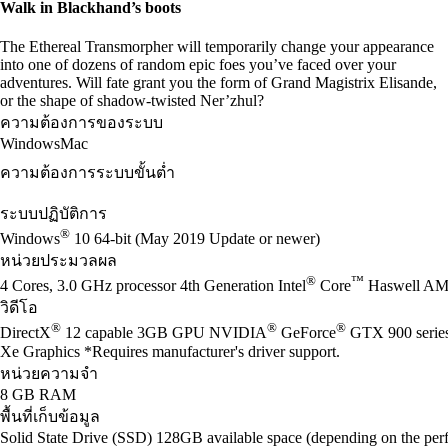
Walk in Blackhand’s boots
The Ethereal Transmorpher will temporarily change your appearance
into one of dozens of random epic foes you’ve faced over your
adventures. Will fate grant you the form of Grand Magistrix Elisande,
or the shape of shadow-twisted Ner’zhul?
ความต้องการของระบบ
Windows
Mac
ความต้องการระบบขั้นต่ำ
ระบบปฏิบัติการ
®
Windows
10 64-bit (May 2019 Update or newer)
หน่วยประมวลผล
®
™
4 Cores, 3.0 GHz processor 4th Generation Intel
Core
Haswell AM
วิดีโอ
®
®
®
DirectX
12 capable 3GB GPU NVIDIA
GeForce
GTX 900 seri
Xe Graphics *Requires manufacturer's driver support.
หน่วยความจำ
8 GB RAM
พื้นที่เก็บข้อมูล
Solid State Drive (SSD) 128GB available space (depending on the perf