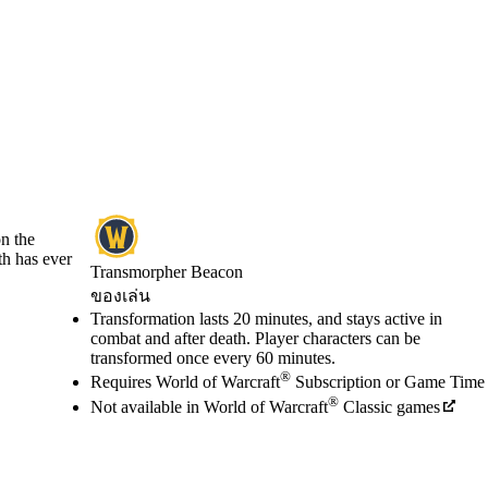
on the
th has ever
Transmorpher Beacon
ของเล่น
Available actions
Transformation lasts 20 minutes, and stays active in
ราคา
combat and after death. Player characters can be
transformed once every 60 minutes.
®
Requires World of Warcraft
Subscription or Game Time
®
Not available in World of Warcraft
Classic games