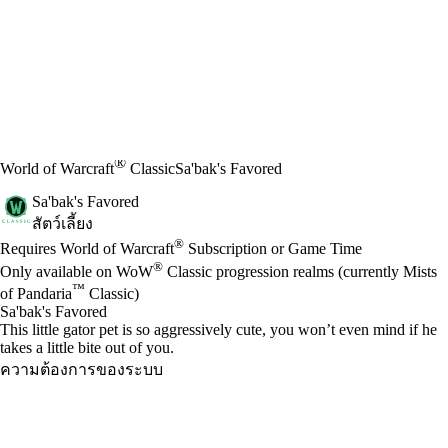
®
World of Warcraft
Classic
Sa'bak's Favored
Sa'bak's Favored
สัตว์เลี้ยง
Available actions
®
ราคา
Requires World of Warcraft
Subscription or Game Time
®
Only available on WoW
Classic progression realms (currently Mists
™
of Pandaria
Classic)
Sa'bak's Favored
This little gator pet is so aggressively cute, you won’t even mind if he
takes a little bite out of you.
ความต้องการของระบบ