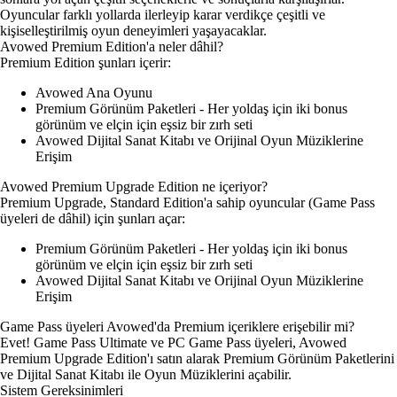
Oyuncular farklı yollarda ilerleyip karar verdikçe çeşitli ve
kişiselleştirilmiş oyun deneyimleri yaşayacaklar.
Avowed Premium Edition'a neler dâhil?
Premium Edition şunları içerir:
Avowed Ana Oyunu
Premium Görünüm Paketleri - Her yoldaş için iki bonus
görünüm ve elçin için eşsiz bir zırh seti
Avowed Dijital Sanat Kitabı ve Orijinal Oyun Müziklerine
Erişim
Avowed Premium Upgrade Edition ne içeriyor?
Premium Upgrade, Standard Edition'a sahip oyuncular (Game Pass
üyeleri de dâhil) için şunları açar:
Premium Görünüm Paketleri - Her yoldaş için iki bonus
görünüm ve elçin için eşsiz bir zırh seti
Avowed Dijital Sanat Kitabı ve Orijinal Oyun Müziklerine
Erişim
Game Pass üyeleri Avowed'da Premium içeriklere erişebilir mi?
Evet! Game Pass Ultimate ve PC Game Pass üyeleri, Avowed
Premium Upgrade Edition'ı satın alarak Premium Görünüm Paketlerini
ve Dijital Sanat Kitabı ile Oyun Müziklerini açabilir.
Sistem Gereksinimleri