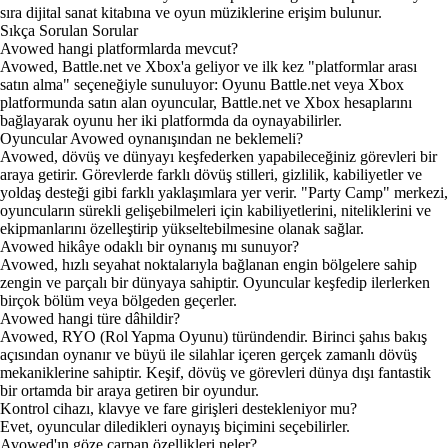
sıra dijital sanat kitabına ve oyun müziklerine erişim bulunur.
Sıkça Sorulan Sorular
Avowed hangi platformlarda mevcut?
Avowed, Battle.net ve Xbox'a geliyor ve ilk kez "platformlar arası
satın alma" seçeneğiyle sunuluyor: Oyunu Battle.net veya Xbox
platformunda satın alan oyuncular,
Battle.net ve Xbox hesaplarını
bağlayarak oyunu her iki platformda da oynayabilirler
.
Oyuncular Avowed oynanışından ne beklemeli?
Avowed, dövüş ve dünyayı keşfederken yapabileceğiniz görevleri bir
araya getirir. Görevlerde farklı dövüş stilleri, gizlilik, kabiliyetler ve
yoldaş desteği gibi farklı yaklaşımlara yer verir. "Party Camp" merkezi,
oyuncuların sürekli gelişebilmeleri için kabiliyetlerini, niteliklerini ve
ekipmanlarını özelleştirip yükseltebilmesine olanak sağlar.
Avowed hikâye odaklı bir oynanış mı sunuyor?
Avowed, hızlı seyahat noktalarıyla bağlanan engin bölgelere sahip
zengin ve parçalı bir dünyaya sahiptir. Oyuncular keşfedip ilerlerken
birçok bölüm veya bölgeden geçerler.
Avowed hangi türe dâhildir?
Avowed, RYO (Rol Yapma Oyunu) türündendir. Birinci şahıs bakış
açısından oynanır ve büyü ile silahlar içeren gerçek zamanlı dövüş
mekaniklerine sahiptir. Keşif, dövüş ve görevleri dünya dışı fantastik
bir ortamda bir araya getiren bir oyundur.
Kontrol cihazı, klavye ve fare girişleri destekleniyor mu?
Evet, oyuncular diledikleri oynayış biçimini seçebilirler.
Avowed'ın göze çarpan özellikleri neler?