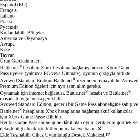
Español (EU)
Français
Italiano
Polski
Русский
Kullanılabilir Bölgeler
Amerika ve Okyanusya
Avrupa
Kore
Tayvan
Ürün Gereksinimleri
®
Battle.net
hesabını Xbox hesabına bağlamış mevcut Xbox Game
Pass üyeleri (yalnızca PC veya Ultimate), oyunun çıkışıyla birlikte
®
Avowed Standard Editionı Battle.net
üzerinden oynayabilir. Avowed
Premium Edition öğeleri için ayrı satın alım gerekir.
®
®
Oynamak için internet bağlantısı, Battle.net
hesabı ve Battle.net
masaüstü uygulaması gereklidir.
Avowed Standard Edition, geçerli bir Game Pass aboneliğine sahip ve
®
Battle.net
hesaplarını Xbox hesaplarına bağlamış aktif kullanıcılar
için Xbox Game Passe dâhildir.
Her bir Game Pass aboneliğine dâhil olan oyun içeriklerini görmek ve
detaylı bilgi almak için lütfen bu makaleye bakın.
Elde Taşınabilir Cihaz Uyumluluğu Destek Makalesi.