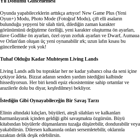
Yıl Dönümü Güncellemesi
Oyunda yapabileceklerin arttıkça artıyor! New Game Plus (Yeni
Oyun+) Modu, Photo Mode (Fotoğraf Modu), çift elli asaların
bulunduğu yepyeni bir silah türü, dilediğin zaman karakter
görünümünü değiştirme özelliği, yeni karakter oluşturma ön ayarları,
ilave Godlike ön ayarları, özel oyun zorluk ayarları ve Dwarf, Aumaua
ve Orlan'dan oluşan üç yeni oynanabilir ırk; uzun lafın kısası bu
güncellemede yok yok!
Tuhaf Olduğu Kadar Muhteşem Living Lands
Living Lands adlı bu topraklar her ne kadar yabancı olsa da seni içine
çekiyor âdeta. Bizzat adanın senden yardım istediğini kalbinde
hissediyorsun. Her biri kendi eşsiz ekosistemine sahip ortamlar ve
arazilerle dolu bu diyar, keşfedilmeyi bekliyor.
İstediğin Gibi Oynayabileceğin Bir Savaş Tarzı
Elinin altındaki kılıçları, büyüleri, ateşli silahları ve kalkanları
harmanlayarak içinden geldiği gibi savaşmakta özgürsün. Büyü
kitabından büyülerle düşmanlarını tuzağa düşürebilir, dondurabilir veya
yakabilirsin. Dilersen kalkanınla onları sersemletebilir, oklarınla
uzaktan delik deşik edebilirsin.