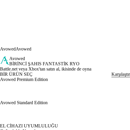
Avowed
Avowed
Avowed
BIRINCI ŞAHIS FANTASTIK RYO
Ürün Bildirimi
Battle.net veya Xbox'tan satın al, ikisinde de oyna
BİR ÜRÜN SEÇ
Karşılaştır
Avowed Premium Edition
Avowed Standard Edition
Mevcut eylemler
EL CIHAZI UYUMLULUĞU