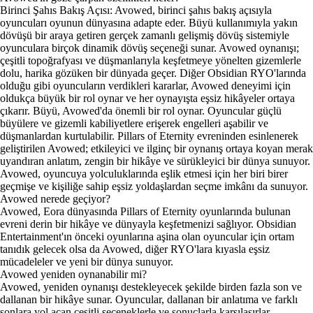
Birinci Şahıs Bakış Açısı: Avowed, birinci şahıs bakış açısıyla
oyuncuları oyunun dünyasına adapte eder. Büyü kullanımıyla yakın
dövüşü bir araya getiren gerçek zamanlı gelişmiş dövüş sistemiyle
oyunculara birçok dinamik dövüş seçeneği sunar. Avowed oynanışı;
çeşitli topoğrafyası ve düşmanlarıyla keşfetmeye yönelten gizemlerle
dolu, harika gözüken bir dünyada geçer. Diğer Obsidian RYO'larında
olduğu gibi oyuncuların verdikleri kararlar, Avowed deneyimi için
oldukça büyük bir rol oynar ve her oynayışta eşsiz hikâyeler ortaya
çıkarır. Büyü, Avowed'da önemli bir rol oynar. Oyuncular güçlü
büyülere ve gizemli kabiliyetlere erişerek engelleri aşabilir ve
düşmanlardan kurtulabilir. Pillars of Eternity evreninden esinlenerek
geliştirilen Avowed; etkileyici ve ilginç bir oynanış ortaya koyan merak
uyandıran anlatım, zengin bir hikâye ve sürükleyici bir dünya sunuyor.
Avowed, oyuncuya yolculuklarında eşlik etmesi için her biri birer
geçmişe ve kişiliğe sahip eşsiz yoldaşlardan seçme imkânı da sunuyor.
Avowed nerede geçiyor?
Avowed, Eora dünyasında Pillars of Eternity oyunlarında bulunan
evreni derin bir hikâye ve dünyayla keşfetmenizi sağlıyor. Obsidian
Entertainment'ın önceki oyunlarına aşina olan oyuncular için ortam
tanıdık gelecek olsa da Avowed, diğer RYO'lara kıyasla eşsiz
mücadeleler ve yeni bir dünya sunuyor.
Avowed yeniden oynanabilir mi?
Avowed, yeniden oynanışı destekleyecek şekilde birden fazla son ve
dallanan bir hikâye sunar. Oyuncular, dallanan bir anlatıma ve farklı
sonlara yol açan çeşitli seçeneklerle ve sonuçlarla karşılaşırlar.