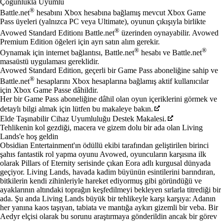
Çoğunlukla Uyumlu
®
Battle.net
hesabını Xbox hesabına bağlamış mevcut Xbox Game
Pass üyeleri (yalnızca PC veya Ultimate), oyunun çıkışıyla birlikte
®
Avowed Standard Editionı Battle.net
üzerinden oynayabilir. Avowed
Premium Edition öğeleri için ayrı satın alım gerekir.
®
®
Oynamak için internet bağlantısı, Battle.net
hesabı ve Battle.net
masaüstü uygulaması gereklidir.
Avowed Standard Edition, geçerli bir Game Pass aboneliğine sahip ve
®
Battle.net
hesaplarını Xbox hesaplarına bağlamış aktif kullanıcılar
için Xbox Game Passe dâhildir.
Her bir Game Pass aboneliğine dâhil olan oyun içeriklerini görmek ve
detaylı bilgi almak için lütfen bu makaleye bakın.
Elde Taşınabilir Cihaz Uyumluluğu Destek Makalesi.
Tehlikenin kol gezdiği, macera ve gizem dolu bir ada olan Living
Lands'e hoş geldin
Obsidian Entertainment'ın ödüllü ekibi tarafından geliştirilen birinci
şahıs fantastik rol yapma oyunu Avowed, oyuncuların karşısına ilk
olarak Pillars of Eternity serisinde çıkan Eora adlı kurgusal dünyada
geçiyor. Living Lands, havada kadim büyünün esintilerini barındıran,
bitkilerin kendi zihinleriyle hareket ediyormuş gibi göründüğü ve
ayaklarının altındaki toprağın keşfedilmeyi bekleyen sırlarla titrediği bir
ada. Şu anda Living Lands büyük bir tehlikeyle karşı karşıya: Adanın
her yanına kaos taşıyan, tabiata ve mantığa aykırı gizemli bir veba. Bir
Aedyr elçisi olarak bu sorunu araştırmaya gönderildin ancak bir görev