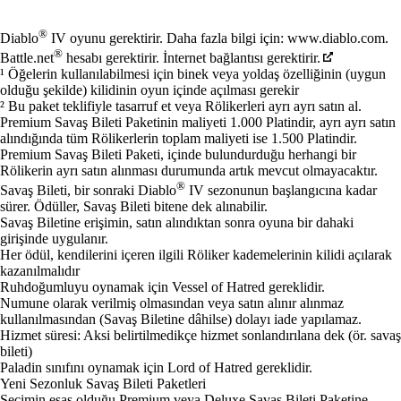
Mevcut eylemler
®
Diablo
IV oyunu gerektirir. Daha fazla bilgi için: www.diablo.com.
®
Battle.net
hesabı gerektirir. İnternet bağlantısı gerektirir.
¹ Öğelerin kullanılabilmesi için binek veya yoldaş özelliğinin (uygun
olduğu şekilde) kilidinin oyun içinde açılması gerekir
² Bu paket teklifiyle tasarruf et veya Rölikerleri ayrı ayrı satın al.
Premium Savaş Bileti Paketinin maliyeti 1.000 Platindir, ayrı ayrı satın
alındığında tüm Rölikerlerin toplam maliyeti ise 1.500 Platindir.
Premium Savaş Bileti Paketi, içinde bulundurduğu herhangi bir
Rölikerin ayrı satın alınması durumunda artık mevcut olmayacaktır.
®
Savaş Bileti, bir sonraki Diablo
IV sezonunun başlangıcına kadar
sürer. Ödüller, Savaş Bileti bitene dek alınabilir.
Savaş Biletine erişimin, satın alındıktan sonra oyuna bir dahaki
girişinde uygulanır.
Her ödül, kendilerini içeren ilgili Röliker kademelerinin kilidi açılarak
kazanılmalıdır
Ruhdoğumluyu oynamak için Vessel of Hatred gereklidir.
Numune olarak verilmiş olmasından veya satın alınır alınmaz
kullanılmasından (Savaş Biletine dâhilse) dolayı iade yapılamaz.
Hizmet süresi: Aksi belirtilmedikçe hizmet sonlandırılana dek (ör. savaş
bileti)
Paladin sınıfını oynamak için Lord of Hatred gereklidir.
Yeni Sezonluk Savaş Bileti Paketleri
Seçimin esas olduğu Premium veya Deluxe Savaş Bileti Paketine