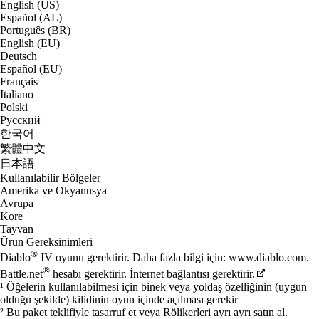
English (US)
Español (AL)
Português (BR)
English (EU)
Deutsch
Español (EU)
Français
Italiano
Polski
Русский
한국어
繁體中文
日本語
Kullanılabilir Bölgeler
Amerika ve Okyanusya
Avrupa
Kore
Tayvan
Ürün Gereksinimleri
®
Diablo
IV oyunu gerektirir. Daha fazla bilgi için: www.diablo.com.
®
Battle.net
hesabı gerektirir. İnternet bağlantısı gerektirir.
¹ Öğelerin kullanılabilmesi için binek veya yoldaş özelliğinin (uygun
olduğu şekilde) kilidinin oyun içinde açılması gerekir
² Bu paket teklifiyle tasarruf et veya Rölikerleri ayrı ayrı satın al.