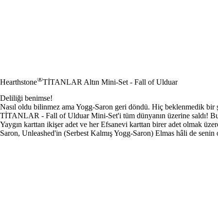
®
Hearthstone
TİTANLAR Altın Mini-Set - Fall of Ulduar
Deliliği benimse!
Nasıl oldu bilinmez ama Yogg-Saron geri döndü. Hiç beklenmedik bir 
TİTANLAR - Fall of Ulduar Mini-Set'i tüm dünyanın üzerine saldı! Bu M
Yaygın karttan ikişer adet ve her Efsanevi karttan birer adet olmak üz
Saron, Unleashed'in (Serbest Kalmış Yogg-Saron) Elmas hâli de senin 