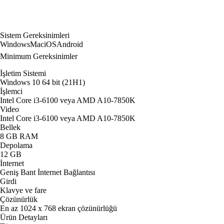
Sistem Gereksinimleri
Windows
Mac
iOS
Android
Minimum Gereksinimler
İşletim Sistemi
Windows 10 64 bit (21H1)
İşlemci
Intel Core i3-6100 veya AMD A10-7850K
Video
Intel Core i3-6100 veya AMD A10-7850K
Bellek
8 GB RAM
Depolama
12 GB
İnternet
Geniş Bant İnternet Bağlantısı
Girdi
Klavye ve fare
Çözünürlük
En az 1024 x 768 ekran çözünürlüğü
Ürün Detayları