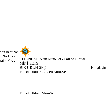
den kaçtı ve
k, Nadir ve
TİTANLAR Altın Mini-Set - Fall of Ulduar
aratık Yogg-
MINI-SETS
BİR ÜRÜN SEÇ
Karşılaştır
Fall of Ulduar Golden Mini-Set
Fall of Ulduar Mini-Set