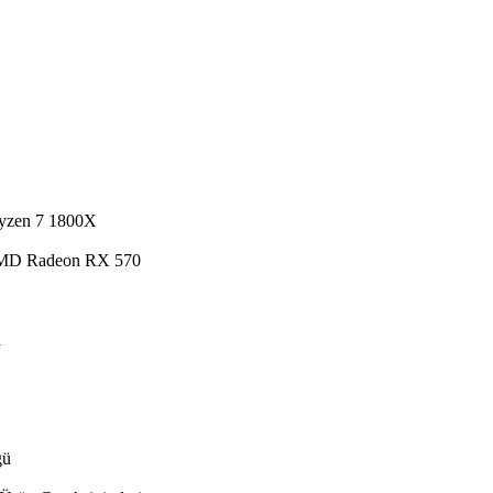
Ryzen 7 1800X
AMD Radeon RX 570
ı
ğü