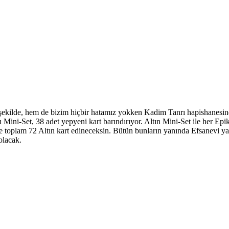
şekilde, hem de bizim hiçbir hatamız yokken Kadim Tanrı hapishanesin
ini-Set, 38 adet yepyeni kart barındırıyor. Altın Mini-Set ile her Epi
ere toplam 72 Altın kart edineceksin. Bütün bunların yanında Efsanevi y
olacak.