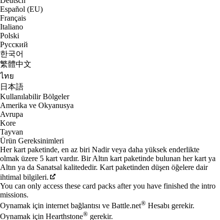
Deutsch
Español (EU)
Français
Italiano
Polski
Русский
한국어
繁體中文
ไทย
日本語
Kullanılabilir Bölgeler
Amerika ve Okyanusya
Avrupa
Kore
Tayvan
Ürün Gereksinimleri
Her kart paketinde, en az biri Nadir veya daha yüksek enderlikte
olmak üzere 5 kart vardır. Bir Altın kart paketinde bulunan her kart ya
Altın ya da Sanatsal kalitededir. Kart paketinden düşen öğelere dair
ihtimal bilgileri.
You can only access these card packs after you have finished the intro
missions.
®
Oynamak için internet bağlantısı ve Battle.net
Hesabı gerekir.
®
Oynamak için Hearthstone
gerekir.