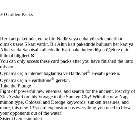
30 Golden Packs
Mevcut eylemler
Her kart paketinde, en az biri Nadir veya daha yüksek enderlikte
olmak üzere 5 kart vardır. Bir Altın kart paketinde bulunan her kart ya
Altın ya da Sanatsal kalitededir. Kart paketinden düşen öğelere dair
ihtimal bilgileri.
You can only access these card packs after you have finished the intro
missions.
®
Oynamak için internet bağlantısı ve Battle.net
Hesabı gerekir.
®
Oynamak için Hearthstone
gerekir.
Take the Plunge
Fight off powerful new enemies, and search for the ancient, lost city of
Zin-Azshari on this Voyage to the Sunken City! With the new Naga
minion type, Colossal and Dredge keywords, sunken treasures, and
more, this new 135-card expansion has everything you need to blow
your opponents out of the water!
Sistem Gereksinimleri